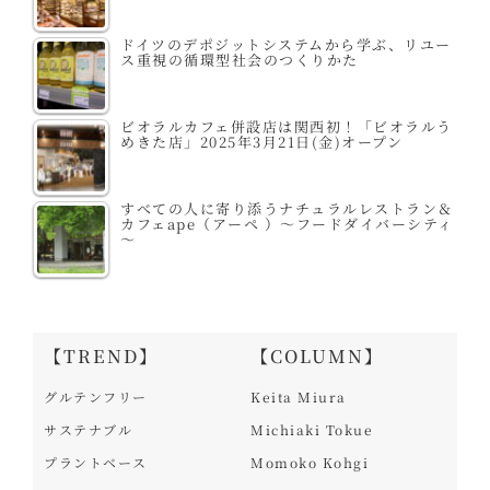
ドイツのデポジットシステムから学ぶ、リユー
ス重視の循環型社会のつくりかた
ビオラルカフェ併設店は関西初！「ビオラルう
めきた店」2025年3月21日(金)オープン
すべての人に寄り添うナチュラルレストラン＆
カフェape（アーペ ）～フードダイバーシティ
～
【TREND】
【COLUMN】
グルテンフリー
Keita Miura
サステナブル
Michiaki Tokue
プラントベース
Momoko Kohgi