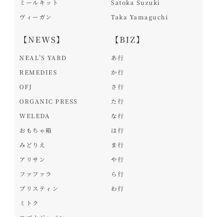
ミールキット
Satoka Suzuki
ヴィーガン
Taka Yamaguchi
【NEWS】
【BIZ】
NEAL'S YARD
あ行
REMEDIES
か行
OFJ
さ行
ORGANIC PRESS
た行
WELEDA
な行
おもちゃ箱
は行
みどりえ
ま行
アリサン
や行
ファファラ
ら行
プリスティン
わ行
ミトク