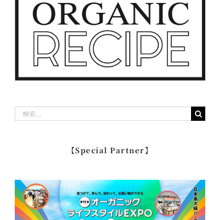
検
索
…
【Special Partner】