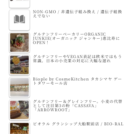
NON-GMO / 非遺伝子組み換え / 遺伝子組換
えでない
グルテンフリーベーカリーORGANIC
JUNKIE(オーガニック ジャンキー)恵比寿に
OPEN！
グルテンフリーやVEGAN表記は欧米ではもう
常識。日本の小売業の対応に大幅な遅れ
Biople by CosmeKitchen タカシマヤ ゲー
トタワーモール店
グルテンフリー＆グレインフリー。小麦の代替
として注目第3の粉「CASSAVA」
「ARROWROOT」
ビオラル グランシップ大船駅前店 / BIO-RAL