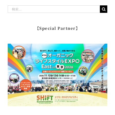
検
索
…
【Special Partner】