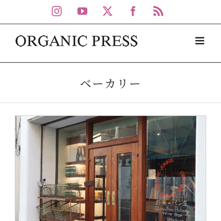
Skip
Instagram
YouTube
X
Facebook
Rss
to
content
ベーカリー