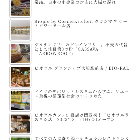
常識。日本の小売業の対応に大幅な遅れ
Biople by CosmeKitchen タカシマヤ ゲー
トタワーモール店
グルテンフリー＆グレインフリー。小麦の代替
として注目第3の粉「CASSAVA」
「ARROWROOT」
ビオラル グランシップ大船駅前店 / BIO-RAL
ドイツのデポジットシステムから学ぶ、リユー
ス重視の循環型社会のつくりかた
ビオラルカフェ併設店は関西初！「ビオラルう
めきた店」2025年3月21日(金)オープン
すべての人に寄り添うナチュラルレストラン＆