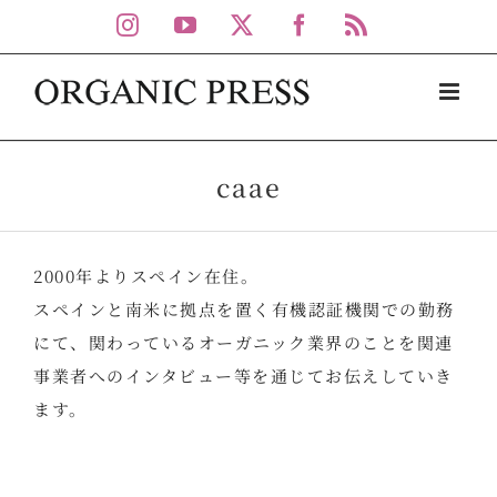
Skip
Instagram
YouTube
X
Facebook
Rss
to
content
caae
2000年よりスペイン在住。
スペインと南米に拠点を置く有機認証機関での勤務
にて、関わっているオーガニック業界のことを関連
事業者へのインタビュー等を通じてお伝えしていき
ます。