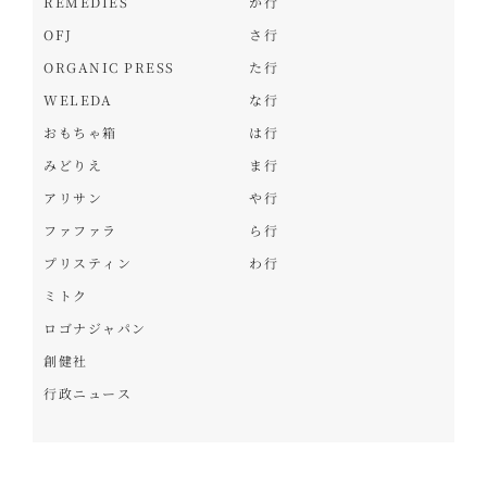
REMEDIES
か行
OFJ
さ行
ORGANIC PRESS
た行
WELEDA
な行
おもちゃ箱
は行
みどりえ
ま行
アリサン
や行
ファファラ
ら行
プリスティン
わ行
ミトク
ロゴナジャパン
創健社
行政ニュース