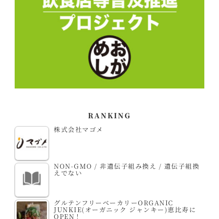
RANKING
株式会社マゴメ
NON-GMO / 非遺伝子組み換え / 遺伝子組換
えでない
グルテンフリーベーカリーORGANIC
JUNKIE(オーガニック ジャンキー)恵比寿に
OPEN！