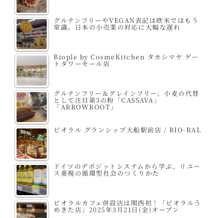
グルテンフリーやVEGAN表記は欧米ではもう
常識。日本の小売業の対応に大幅な遅れ
Biople by CosmeKitchen タカシマヤ ゲー
トタワーモール店
グルテンフリー＆グレインフリー。小麦の代替
として注目第3の粉「CASSAVA」
「ARROWROOT」
ビオラル グランシップ大船駅前店 / BIO-RAL
ドイツのデポジットシステムから学ぶ、リユー
ス重視の循環型社会のつくりかた
ビオラルカフェ併設店は関西初！「ビオラルう
めきた店」2025年3月21日(金)オープン