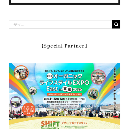
検
索
…
【Special Partner】