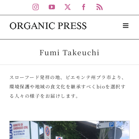
Skip
Instagram
YouTube
X
Facebook
Rss
to
content
Fumi Takeuchi
スローフード発祥の地、ピエモンテ州ブラ市より、
環境保護や地域の食文化を継承すべくbioを選択す
る人々の様子をお届けします。