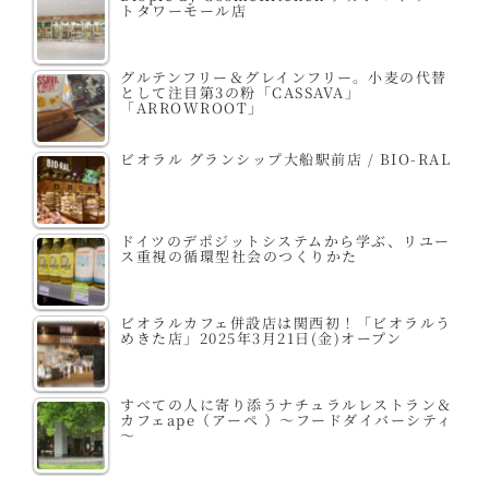
トタワーモール店
グルテンフリー＆グレインフリー。小麦の代替
として注目第3の粉「CASSAVA」
「ARROWROOT」
ビオラル グランシップ大船駅前店 / BIO-RAL
ドイツのデポジットシステムから学ぶ、リユー
ス重視の循環型社会のつくりかた
ビオラルカフェ併設店は関西初！「ビオラルう
めきた店」2025年3月21日(金)オープン
すべての人に寄り添うナチュラルレストラン＆
カフェape（アーペ ）～フードダイバーシティ
～