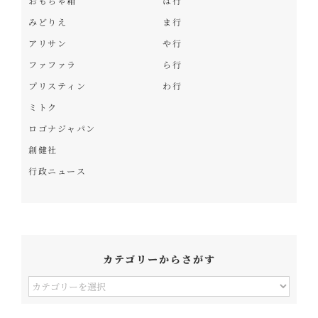
おもちゃ箱
は行
みどりえ
ま行
アリサン
や行
ファファラ
ら行
プリスティン
わ行
ミトク
ロゴナジャパン
創健社
行政ニュース
カテゴリーからさがす
カ
テ