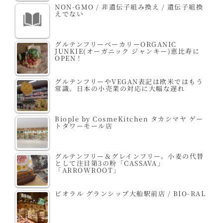
NON-GMO / 非遺伝子組み換え / 遺伝子組換
えでない
グルテンフリーベーカリーORGANIC
JUNKIE(オーガニック ジャンキー)恵比寿に
OPEN！
グルテンフリーやVEGAN表記は欧米ではもう
常識。日本の小売業の対応に大幅な遅れ
Biople by CosmeKitchen タカシマヤ ゲー
トタワーモール店
グルテンフリー＆グレインフリー。小麦の代替
として注目第3の粉「CASSAVA」
「ARROWROOT」
ビオラル グランシップ大船駅前店 / BIO-RAL