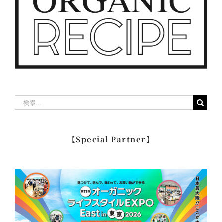
検
索
…
【Special Partner】