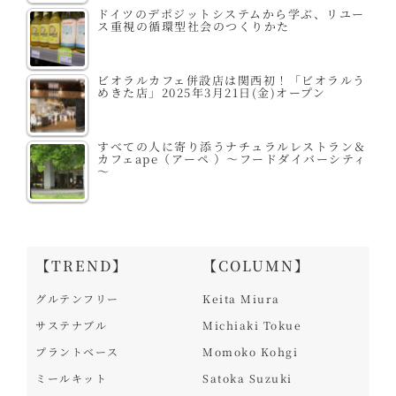
ドイツのデポジットシステムから学ぶ、リユー
ス重視の循環型社会のつくりかた
ビオラルカフェ併設店は関西初！「ビオラルう
めきた店」2025年3月21日(金)オープン
すべての人に寄り添うナチュラルレストラン＆
カフェape（アーペ ）～フードダイバーシティ
～
【TREND】
【COLUMN】
グルテンフリー
Keita Miura
サステナブル
Michiaki Tokue
プラントベース
Momoko Kohgi
ミールキット
Satoka Suzuki