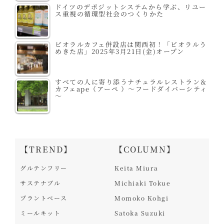
ドイツのデポジットシステムから学ぶ、リユー
ス重視の循環型社会のつくりかた
ビオラルカフェ併設店は関西初！「ビオラルう
めきた店」2025年3月21日(金)オープン
すべての人に寄り添うナチュラルレストラン＆
カフェape（アーペ ）～フードダイバーシティ
～
【TREND】
【COLUMN】
グルテンフリー
Keita Miura
サステナブル
Michiaki Tokue
プラントベース
Momoko Kohgi
ミールキット
Satoka Suzuki