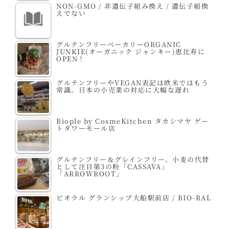
NON-GMO / 非遺伝子組み換え / 遺伝子組換
えでない
グルテンフリーベーカリーORGANIC
JUNKIE(オーガニック ジャンキー)恵比寿に
OPEN！
グルテンフリーやVEGAN表記は欧米ではもう
常識。日本の小売業の対応に大幅な遅れ
Biople by CosmeKitchen タカシマヤ ゲー
トタワーモール店
グルテンフリー＆グレインフリー。小麦の代替
として注目第3の粉「CASSAVA」
「ARROWROOT」
ビオラル グランシップ大船駅前店 / BIO-RAL