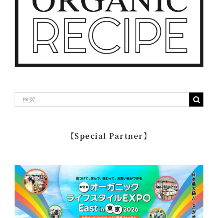
検
索
…
【Special Partner】