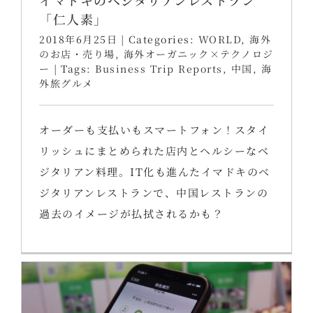
「仁人素」
2018年6月25日
|
Categories:
WORLD
,
海外
のお店・売り場
,
海外オーガニック×テクノロジ
ー
|
Tags:
Business Trip Reports
,
中国
,
海
外旅グルメ
オーダーも支払いもスマートフォン！スタイ
リッシュにまとめられた店内とヘルシーなベ
ジタリアン料理。IT化も進んたイマドキのベ
ジタリアンレストランで、中国レストランの
過去のイメージが払拭されるかも？