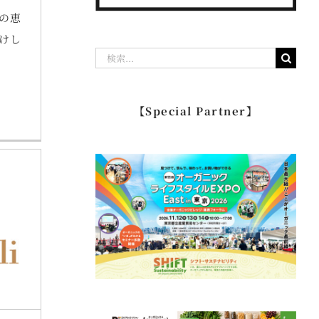
の恵
けし
検
索
…
【Special Partner】