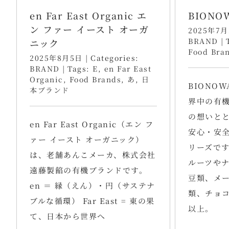
en Far East Organic エ
BIONO
ン ファー イースト オーガ
2025年7月
BRAND
|
ニック
Food Bra
2025年8月5日
|
Categories:
BRAND
|
Tags:
E
,
en Far East
Organic
,
Food Brands
,
あ
,
日
BIONO
本ブランド
界中の有
の想いと
en Far East Organic（エン フ
安心・安
ァー イースト オーガニック）
リーズで
は、老舗あんこメーカ、株式会社
ルーツや
遠藤製餡の有機ブランドです。
豆類、メ
en ＝ 縁（えん）・円（サステナ
類、チョコ
ブルな循環） Far East = 東の果
以上。
て、日本から世界へ