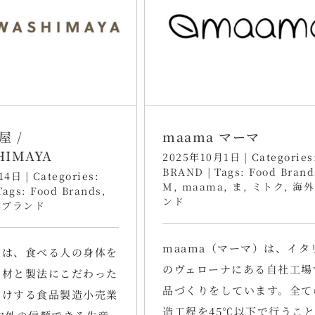
屋 /
maama マーマ
HIMAYA
2025年10月1日
|
Categories
BRAND
|
Tags:
Food Brand
14日
|
Categories:
M
,
maama
,
ま
,
ミトク
,
海外
Tags:
Food Brands
,
ンド
本ブランド
maama（マーマ）は、イタ
屋は、食べる人の身体を
のヴェローナにある自社工場
素材と製法にこだわった
品づくりをしています。全て
届けする食品製造小売業
造工程を45℃以下で行うこと