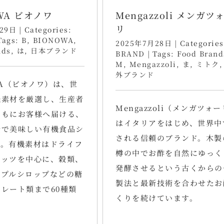
WA ビオノワ
Mengazzoli メンガツ
リ
29日
|
Categories:
Tags:
B
,
BIONOWA
,
2025年7月28日
|
Categories
nds
,
は
,
日本ブランド
BRAND
|
Tags:
Food Brand
M
,
Mengazzoli
,
ま
,
ミトク
外ブランド
WA（ビオノワ）は、世
機素材を厳選し、生産者
Mengazzoli（メンガツォ
ともにお客様へ届ける、
はイタリアをはじめ、世界中
全で美味しい有機食品シ
される信頼のブランド。木製
す。有機素材はドライフ
樽の中でお酢を自然にゆっく
ナッツを中心に、穀類、
発酵させるという古くからの
ープルシロップなどの糖
製法と最新技術を合わせたお
レート類まで60種類
くりを続けています。