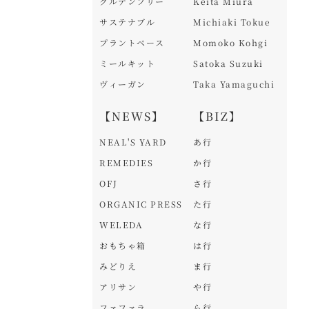
グルテンフリー
Keita Miura
サステナブル
Michiaki Tokue
プラントベース
Momoko Kohgi
ミールキット
Satoka Suzuki
ヴィーガン
Taka Yamaguchi
【NEWS】
【BIZ】
NEAL'S YARD
あ行
REMEDIES
か行
OFJ
さ行
ORGANIC PRESS
た行
WELEDA
な行
おもちゃ箱
は行
みどりえ
ま行
アリサン
や行
ファファラ
ら行