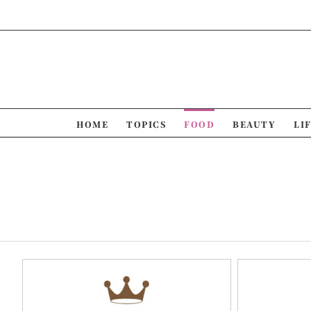
Skip
to
content
HOME
TOPICS
FOOD
BEAUTY
LI