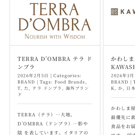
TERRA D’OMBRA テラ ド
かわしま
ンブラ
KAWAS
2026年2月5日
|
Categories:
2026年1月
BRAND
|
Tags:
Food Brands
,
BRAND
|
T
,
た
,
テラ ドンブラ
,
海外ブラン
K
,
か
,
日
ド
かわしま
TERRA（テラ）…大地、
最優先に
D’OMBRA（ドンブラ）…影や
食品をお
陰 を表しています。イタリアの