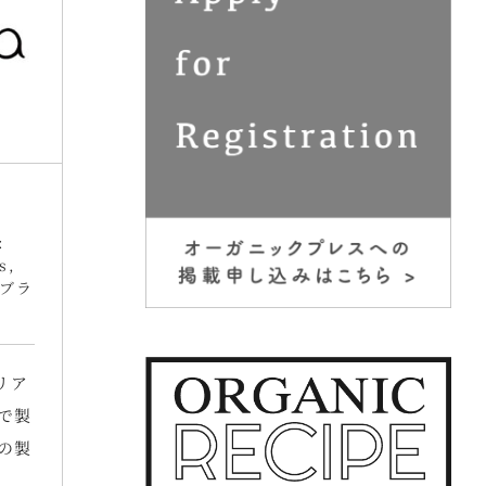
:
s
,
ブラ
リア
で製
の製