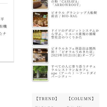
の粉「CASSAVA」
「ARROWROOT」
ビオラル グランシップ大船駅
前店 / BIO-RAL
金平
有機
ドイツのデポジットシステムか
たナ
ら学ぶ、リユース重視の循環
型社会のつくりかた
ビオラルカフェ併設店は関西
初！「ビオラルうめきた店」
2025年3月21日(金)オープン
すべての人に寄り添うナチュ
ラルレストラン＆カフェ
ape（アーペ ）～フードダイ
バーシティ～
【TREND】
【COLUMN】