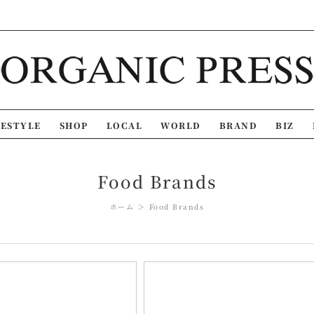
FESTYLE
SHOP
LOCAL
WORLD
BRAND
BIZ
Food Brands
ホーム
Food Brands