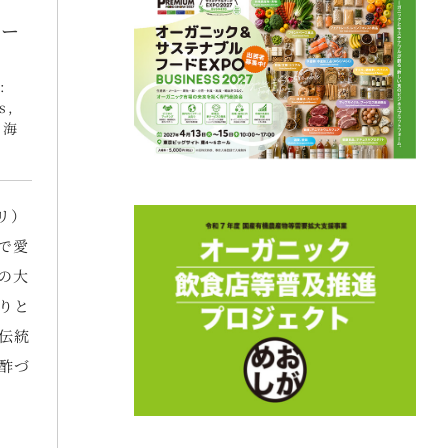
ォー
:
s
,
,
海
ーリ）
で愛
の大
りと
伝統
酢づ