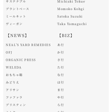
サステナブル
Michiaki Tokue
プラントベース
Momoko Kohgi
ミールキット
Satoka Suzuki
ヴィーガン
Taka Yamaguchi
【NEWS】
【BIZ】
NEAL'S YARD REMEDIES
あ行
OFJ
か行
ORGANIC PRESS
さ行
WELEDA
た行
おもちゃ箱
な行
みどりえ
は行
アリサン
ま行
ファファラ
や行
プリスティン
ら行