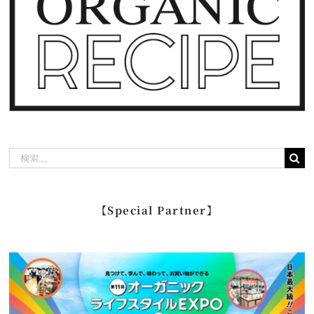
検
索
…
【Special Partner】