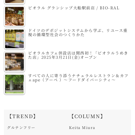
ビオラル グランシップ大船駅前店 / BIO-RAL
ドイツのデポジットシステムから学ぶ、リユース重
視の循環型社会のつくりかた
ビオラルカフェ併設店は関西初！「ビオラルうめき
た店」2025年3月21日(金)オープン
すべての人に寄り添うナチュラルレストラン＆カフ
ェape（アーペ ）～フードダイバーシティ～
【TREND】
【COLUMN】
グルテンフリー
Keita Miura