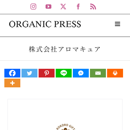
Skip
Instagram
YouTube
X
Facebook
Rss
to
content
株式会社アロマキュア