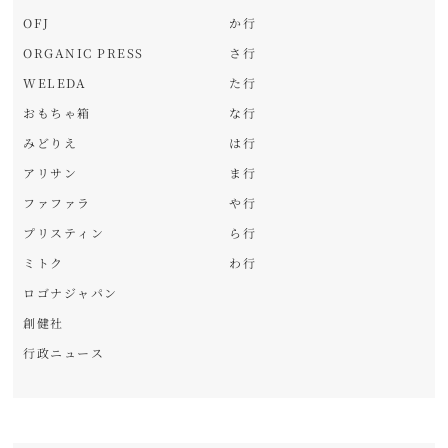
OFJ
か行
ORGANIC PRESS
さ行
WELEDA
た行
おもちゃ箱
な行
みどりえ
は行
アリサン
ま行
ファファラ
や行
プリスティン
ら行
ミトク
わ行
ロゴナジャパン
創健社
行政ニュース