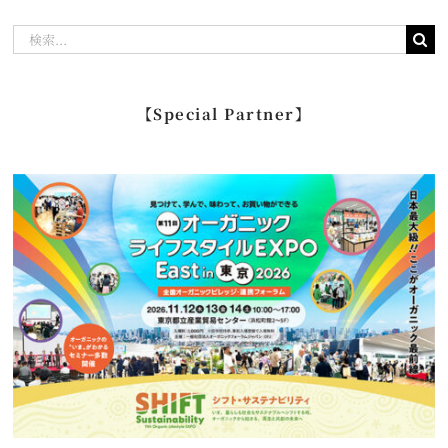
検
索
…
【Special Partner】