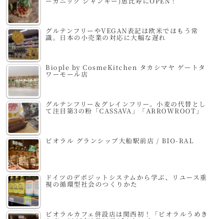
ーガニック ジャンキー)恵比寿にOPEN！
グルテンフリーやVEGAN表記は欧米ではもう常
識。日本の小売業の対応に大幅な遅れ
Biople by CosmeKitchen タカシマヤ ゲートタ
ワーモール店
グルテンフリー＆グレインフリー。小麦の代替とし
て注目第3の粉「CASSAVA」「ARROWROOT」
ビオラル グランシップ大船駅前店 / BIO-RAL
ドイツのデポジットシステムから学ぶ、リユース重
視の循環型社会のつくりかた
ビオラルカフェ併設店は関西初！「ビオラルうめき