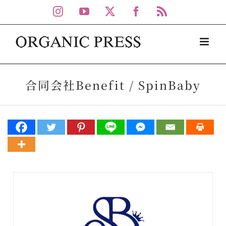
Skip
Instagram
YouTube
X
Facebook
Rss
to
content
合同会社Benefit / SpinBaby