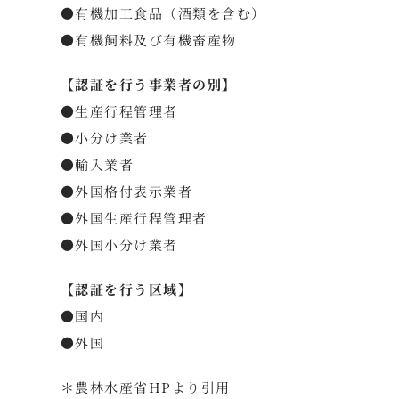
●有機加工食品（酒類を含む）
●有機飼料及び有機畜産物
【認証を行う事業者の別】
●生産行程管理者
●小分け業者
●輸入業者
●外国格付表示業者
●外国生産行程管理者
●外国小分け業者
【認証を行う区域】
●国内
●外国
＊農林水産省HPより引用