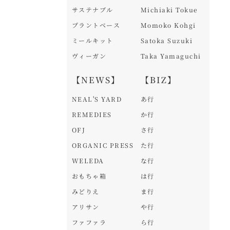
サステナブル
Michiaki Tokue
プラントベース
Momoko Kohgi
ミールキット
Satoka Suzuki
ヴィーガン
Taka Yamaguchi
【NEWS】
【BIZ】
NEAL'S YARD
あ行
REMEDIES
か行
OFJ
さ行
ORGANIC PRESS
た行
WELEDA
な行
おもちゃ箱
は行
みどりえ
ま行
アリサン
や行
ファファラ
ら行