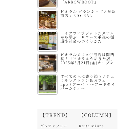
「ARROWROOT」
ビオラル グランシップ大船駅
前店 / BIO-RAL
ドイツのデポジットシステム
から学ぶ、リユース重視の循
環型社会のつくりかた
ビオラルカフェ併設店は関西
初！「ビオラルうめきた店」
2025年3月21日(金)オープン
すべての人に寄り添うナチュ
ラルレストラン＆カフェ
ape（アーペ ）～フードダイ
バーシティ～
【TREND】
【COLUMN】
グルテンフリー
Keita Miura