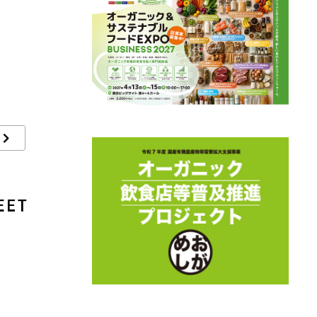
株式会社大泉工場
特定非営利活動法人日
特
本オーガニックアンド
本
ナチュラルフーズ協会
会