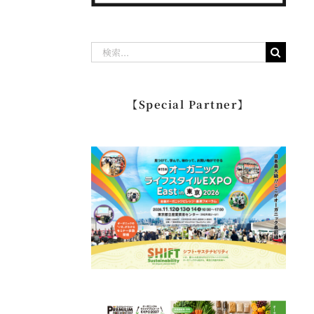
検
索
…
【Special Partner】