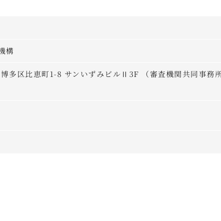
機構
岡市博多区比恵町1-8 サンいずみビルⅡ3F （審査機関共同事務