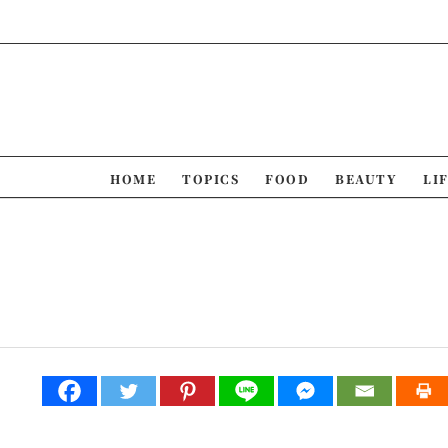
Skip
to
content
HOME
TOPICS
FOOD
BEAUTY
LI