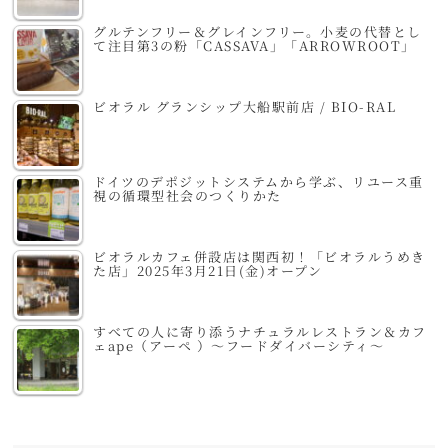
グルテンフリー＆グレインフリー。小麦の代替とし
て注目第3の粉「CASSAVA」「ARROWROOT」
ビオラル グランシップ大船駅前店 / BIO-RAL
ドイツのデポジットシステムから学ぶ、リユース重
視の循環型社会のつくりかた
ビオラルカフェ併設店は関西初！「ビオラルうめき
た店」2025年3月21日(金)オープン
すべての人に寄り添うナチュラルレストラン＆カフ
ェape（アーペ ）～フードダイバーシティ～