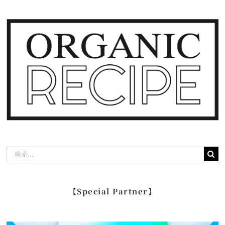
検
索
…
【Special Partner】