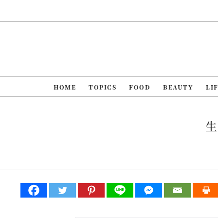
Skip
to
content
HOME
TOPICS
FOOD
BEAUTY
LI
生