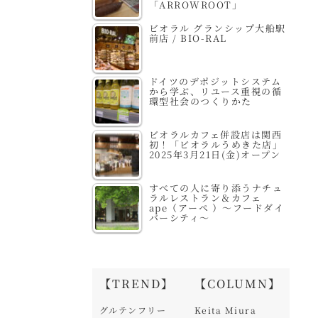
「ARROWROOT」
ビオラル グランシップ大船駅
前店 / BIO-RAL
ドイツのデポジットシステム
から学ぶ、リユース重視の循
環型社会のつくりかた
ビオラルカフェ併設店は関西
初！「ビオラルうめきた店」
2025年3月21日(金)オープン
すべての人に寄り添うナチュ
ラルレストラン＆カフェ
ape（アーペ ）～フードダイ
バーシティ～
【TREND】
【COLUMN】
グルテンフリー
Keita Miura