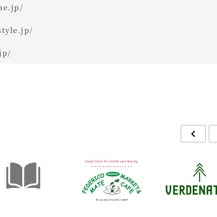
ne.jp/
tyle.jp/
jp/