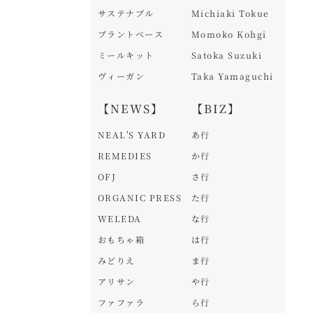
サステナブル
Michiaki Tokue
プラントベース
Momoko Kohgi
ミールキット
Satoka Suzuki
ヴィーガン
Taka Yamaguchi
【NEWS】
【BIZ】
NEAL'S YARD
あ行
REMEDIES
か行
OFJ
さ行
ORGANIC PRESS
た行
WELEDA
な行
おもちゃ箱
は行
みどりえ
ま行
アリサン
や行
ファファラ
ら行