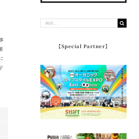
検
索
事
…
【Special Partner】
業
に
子