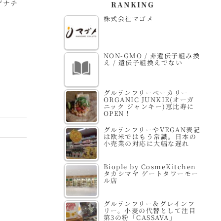
デナチ
株式会社エコデザイン
エディフィック株式会
柴
RANKING
認証センター
社
株式会社マゴメ
NON-GMO / 非遺伝子組み換
え / 遺伝子組換えでない
グルテンフリーベーカリー
ORGANIC JUNKIE(オーガ
ニック ジャンキー)恵比寿に
OPEN！
グルテンフリーやVEGAN表記
は欧米ではもう常識。日本の
小売業の対応に大幅な遅れ
Biople by CosmeKitchen
タカシマヤ ゲートタワーモー
ル店
グルテンフリー＆グレインフ
リー。小麦の代替として注目
第3の粉「CASSAVA」