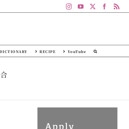
Instagram
YouTube
X
Facebo
Rs
DICTIONARY
RECIPE
YouTube
連合