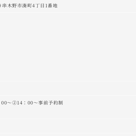
いちき串木野市湊町4丁目1番地
00～②14：00～事前予約制