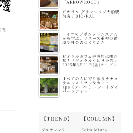
「ARROWROOT」
ビオラル グランシップ大船駅
前店 / BIO-RAL
会社
ハーバリア・ジャパン
株式会社大香
特
ドイツのデポジットシステム
から学ぶ、リユース重視の循
歌
環型社会のつくりかた
ビオラルカフェ併設店は関西
初！「ビオラルうめきた店」
2025年3月21日(金)オープン
すべての人に寄り添うナチュ
ラルレストラン＆カフェ
ape（アーペ ）～フードダイ
バーシティ～
【TREND】
【COLUMN】
グルテンフリー
Keita Miura