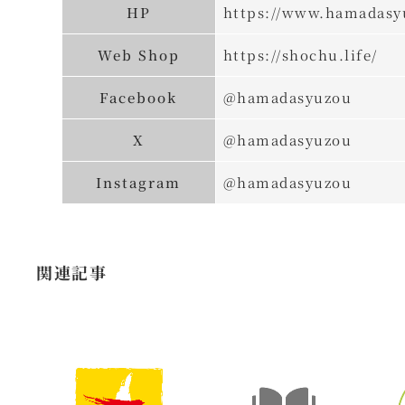
HP
https://www.hamadasy
Web Shop
https://shochu.life/
Facebook
@hamadasyuzou
X
@hamadasyuzou
Instagram
@hamadasyuzou
関連記事