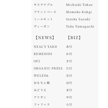
サステナブル
Michiaki Tokue
プラントベース
Momoko Kohgi
ミールキット
Satoka Suzuki
ヴィーガン
Taka Yamaguchi
【NEWS】
【BIZ】
NEAL'S YARD
あ行
REMEDIES
か行
OFJ
さ行
ORGANIC PRESS
た行
WELEDA
な行
おもちゃ箱
は行
みどりえ
ま行
アリサン
や行
ファファラ
ら行