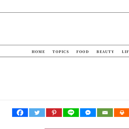
Skip
to
content
HOME
TOPICS
FOOD
BEAUTY
LI