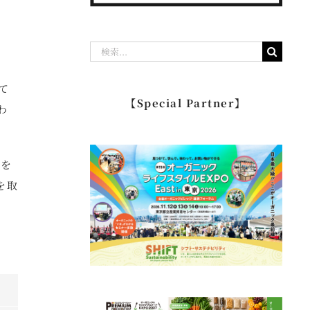
検
索
て
…
【Special Partner】
わ
米を
を取