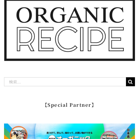
検
索
…
【Special Partner】