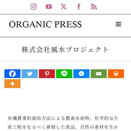
Skip
Instagram
YouTube
X
Facebook
Rss
to
content
株式会社風水プロジェクト
有機農業的栽培方法による農畜水産物、化学的な生
産工程をなるべく排除した食品、自然の素材を生か