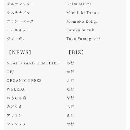
グルテンフリー
Keita Miura
サステナブル
Michiaki Tokue
プラントベース
Momoko Kohgi
ミールキット
Satoka Suzuki
ヴィーガン
Taka Yamaguchi
【NEWS】
【BIZ】
NEAL'S YARD REMEDIES
あ行
OFJ
か行
ORGANIC PRESS
さ行
WELEDA
た行
おもちゃ箱
な行
みどりえ
は行
アリサン
ま行
ファファラ
や行