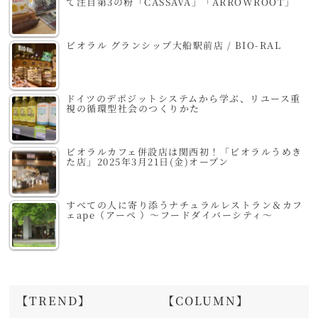
て注目第3の粉「CASSAVA」「ARROWROOT」
ビオラル グランシップ大船駅前店 / BIO-RAL
ドイツのデポジットシステムから学ぶ、リユース重
視の循環型社会のつくりかた
ビオラルカフェ併設店は関西初！「ビオラルうめき
た店」2025年3月21日(金)オープン
すべての人に寄り添うナチュラルレストラン＆カフ
ェape（アーペ ）～フードダイバーシティ～
【TREND】
【COLUMN】