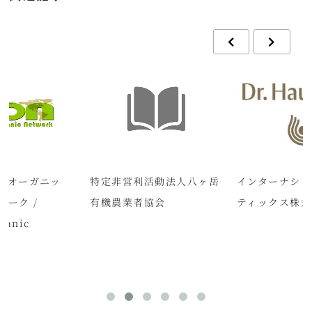
・オーガニッ
特定非営利活動法人八ヶ岳
インターナショ
ワーク /
有機農業者協会
ティックス株式
ganic