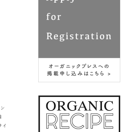
ルン
備
サイ