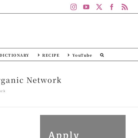
Instagram
YouTube
X
Facebo
Rs
DICTIONARY
RECIPE
YouTube
nic Network
ork