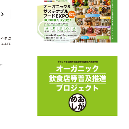
店
株式会社スナックミー
株式会社りんねしゃ
野
式