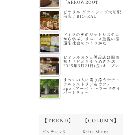
「ARROWROOT」
ビオラル グランシップ大船駅
前店 / BIO-RAL
ドイツのデポジットシステム
から学ぶ、リユース重視の循
環型社会のつくりかた
ビオラルカフェ併設店は関西
初！「ビオラルうめきた店」
2025年3月21日(金)オープン
すべての人に寄り添うナチュ
ラルレストラン＆カフェ
ape（アーペ ）～フードダイ
バーシティ～
【TREND】
【COLUMN】
グルテンフリー
Keita Miura