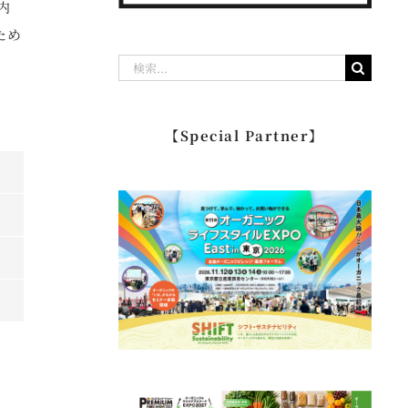
内
ため
検
索
…
【Special Partner】