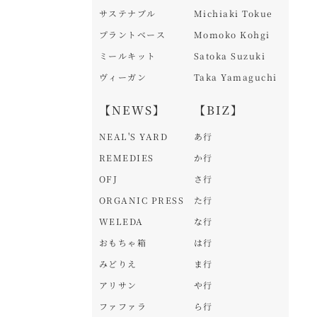
サステナブル
Michiaki Tokue
プラントベース
Momoko Kohgi
ミールキット
Satoka Suzuki
ヴィーガン
Taka Yamaguchi
【NEWS】
【BIZ】
NEAL'S YARD
あ行
REMEDIES
か行
OFJ
さ行
ORGANIC PRESS
た行
WELEDA
な行
おもちゃ箱
は行
みどりえ
ま行
アリサン
や行
ファファラ
ら行