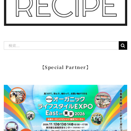
検
索
…
【Special Partner】