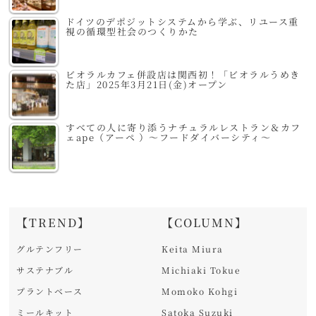
ドイツのデポジットシステムから学ぶ、リユース重
視の循環型社会のつくりかた
ビオラルカフェ併設店は関西初！「ビオラルうめき
た店」2025年3月21日(金)オープン
すべての人に寄り添うナチュラルレストラン＆カフ
ェape（アーペ ）～フードダイバーシティ～
【TREND】
【COLUMN】
グルテンフリー
Keita Miura
サステナブル
Michiaki Tokue
プラントベース
Momoko Kohgi
ミールキット
Satoka Suzuki