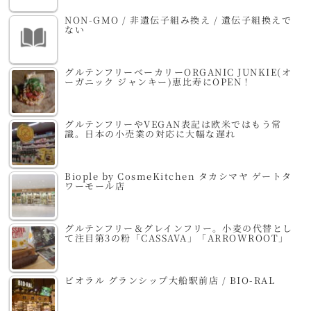
NON-GMO / 非遺伝子組み換え / 遺伝子組換えで
ない
グルテンフリーベーカリーORGANIC JUNKIE(オ
ーガニック ジャンキー)恵比寿にOPEN！
グルテンフリーやVEGAN表記は欧米ではもう常
識。日本の小売業の対応に大幅な遅れ
Biople by CosmeKitchen タカシマヤ ゲートタ
ワーモール店
グルテンフリー＆グレインフリー。小麦の代替とし
て注目第3の粉「CASSAVA」「ARROWROOT」
ビオラル グランシップ大船駅前店 / BIO-RAL