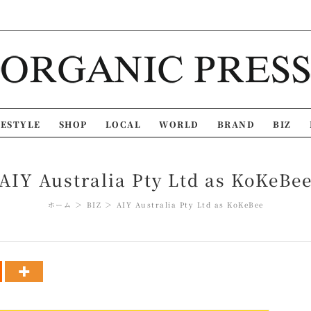
FESTYLE
SHOP
LOCAL
WORLD
BRAND
BIZ
AIY Australia Pty Ltd as KoKeBe
ホーム
BIZ
AIY Australia Pty Ltd as KoKeBee