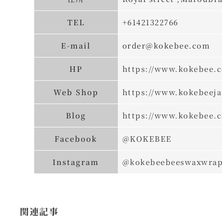
TEL
+61421322766
E-mail
order@kokebee.com
HP
https://www.kokebee.
Web Shop
https://www.kokebeej
Blog
https://www.kokebee.
Facebook
@KOKEBEE
Instagram
@kokebeebeeswaxwra
関連記事