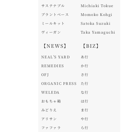
サステナブル
Michiaki Tokue
プラントベース
Momoko Kohgi
ミールキット
Satoka Suzuki
ヴィーガン
Taka Yamaguchi
【NEWS】
【BIZ】
NEAL'S YARD
あ行
REMEDIES
か行
OFJ
さ行
ORGANIC PRESS
た行
WELEDA
な行
おもちゃ箱
は行
みどりえ
ま行
アリサン
や行
ファファラ
ら行