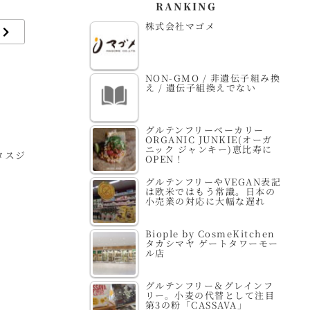
RANKING
株式会社マゴメ
NON-GMO / 非遺伝子組み換
え / 遺伝子組換えでない
グルテンフリーベーカリー
ORGANIC JUNKIE(オーガ
ニック ジャンキー)恵比寿に
タスジ
NPO法人 鹿児島県有
手づくり珈琲の店 豆蔵
G
OPEN！
機農業協会 / KOAA
/ MAMEZO
グルテンフリーやVEGAN表記
は欧米ではもう常識。日本の
小売業の対応に大幅な遅れ
Biople by CosmeKitchen
タカシマヤ ゲートタワーモー
ル店
グルテンフリー＆グレインフ
リー。小麦の代替として注目
第3の粉「CASSAVA」