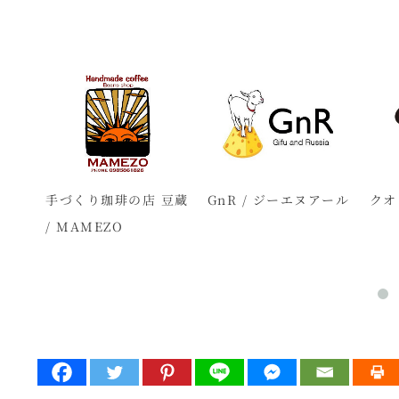
県有
手づくり珈琲の店 豆蔵
GnR / ジーエヌアール
クオ
A
/ MAMEZO