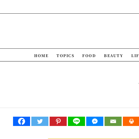
Skip
to
content
HOME
TOPICS
FOOD
BEAUTY
LI