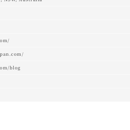
com/
apan.com/
com/blog
p