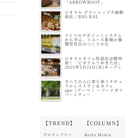
「ARROWROOT」
ビオラル グランシップ大船駅
前店 / BIO-RAL
ドイツのデポジットシステム
から学ぶ、リユース重視の循
環型社会のつくりかた
ビオラルカフェ併設店は関西
初！「ビオラルうめきた店」
2025年3月21日(金)オープン
すべての人に寄り添うナチュ
ラルレストラン＆カフェ
ape（アーペ ）～フードダイ
バーシティ～
【TREND】
【COLUMN】
グルテンフリー
Keita Miura