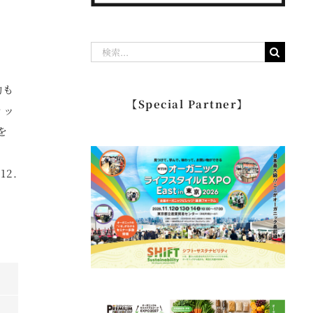
検
索
動も
…
【Special Partner】
ラッ
を
2.