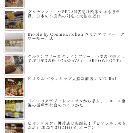
グルテンフリーやVEGAN表記は欧米ではもう常
識。日本の小売業の対応に大幅な遅れ
Biople by CosmeKitchen タカシマヤ ゲートタ
ワーモール店
グルテンフリー＆グレインフリー。小麦の代替とし
て注目第3の粉「CASSAVA」「ARROWROOT」
ビオラル グランシップ大船駅前店 / BIO-RAL
ドイツのデポジットシステムから学ぶ、リユース重
視の循環型社会のつくりかた
ビオラルカフェ併設店は関西初！「ビオラルうめき
た店」2025年3月21日(金)オープン