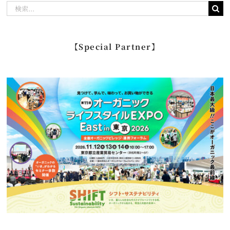
検
索
…
【Special Partner】