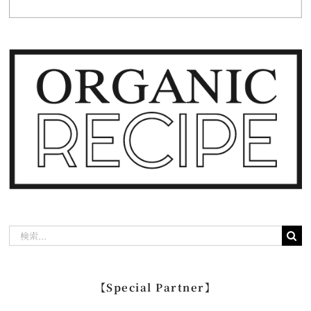
検
索
…
【Special Partner】