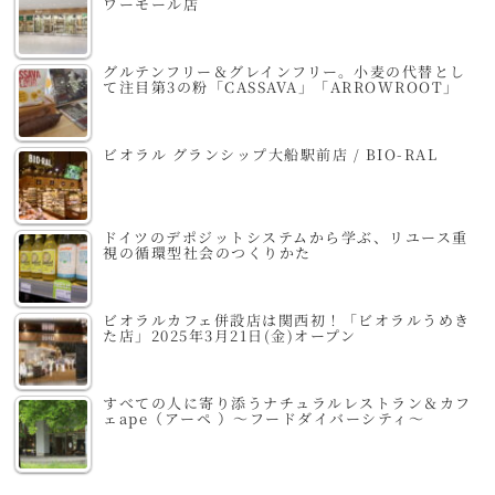
ワーモール店
グルテンフリー＆グレインフリー。小麦の代替とし
て注目第3の粉「CASSAVA」「ARROWROOT」
ビオラル グランシップ大船駅前店 / BIO-RAL
ドイツのデポジットシステムから学ぶ、リユース重
視の循環型社会のつくりかた
ビオラルカフェ併設店は関西初！「ビオラルうめき
た店」2025年3月21日(金)オープン
すべての人に寄り添うナチュラルレストラン＆カフ
ェape（アーペ ）～フードダイバーシティ～