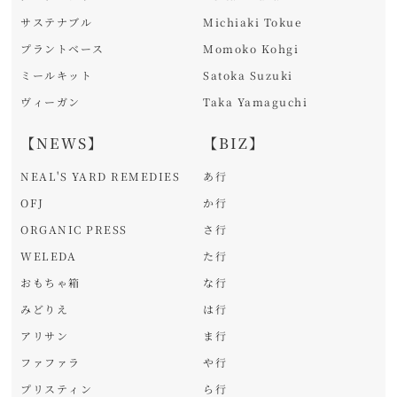
サステナブル
Michiaki Tokue
プラントベース
Momoko Kohgi
ミールキット
Satoka Suzuki
ヴィーガン
Taka Yamaguchi
【NEWS】
【BIZ】
NEAL'S YARD REMEDIES
あ行
OFJ
か行
ORGANIC PRESS
さ行
WELEDA
た行
おもちゃ箱
な行
みどりえ
は行
アリサン
ま行
ファファラ
や行
プリスティン
ら行