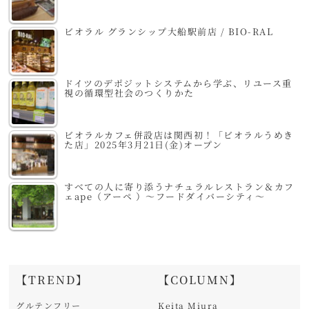
ビオラル グランシップ大船駅前店 / BIO-RAL
ドイツのデポジットシステムから学ぶ、リユース重
視の循環型社会のつくりかた
ビオラルカフェ併設店は関西初！「ビオラルうめき
た店」2025年3月21日(金)オープン
すべての人に寄り添うナチュラルレストラン＆カフ
ェape（アーペ ）～フードダイバーシティ～
【TREND】
【COLUMN】
グルテンフリー
Keita Miura