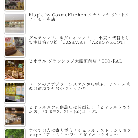
Biople by CosmeKitchen タカシマヤ ゲートタ
ワーモール店
グルテンフリー＆グレインフリー。小麦の代替とし
て注目第3の粉「CASSAVA」「ARROWROOT」
ビオラル グランシップ大船駅前店 / BIO-RAL
ドイツのデポジットシステムから学ぶ、リユース重
視の循環型社会のつくりかた
ビオラルカフェ併設店は関西初！「ビオラルうめき
た店」2025年3月21日(金)オープン
すべての人に寄り添うナチュラルレストラン＆カフ
ェape（アーペ ）～フードダイバーシティ～