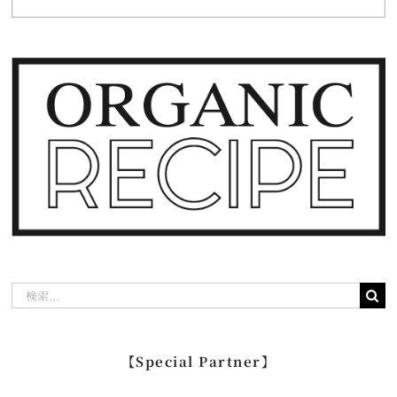
検
索
…
【Special Partner】