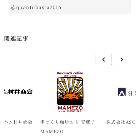
＠quantobasta2016
関連記事
倉ハム村井商会
手づくり珈琲の店 豆蔵 /
株式会社ASCO
MAMEZO