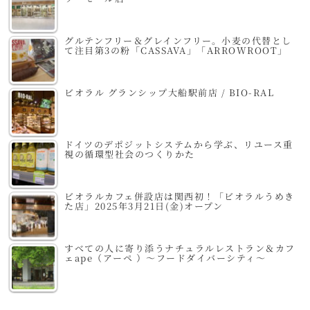
グルテンフリー＆グレインフリー。小麦の代替とし
て注目第3の粉「CASSAVA」「ARROWROOT」
ビオラル グランシップ大船駅前店 / BIO-RAL
ドイツのデポジットシステムから学ぶ、リユース重
視の循環型社会のつくりかた
ビオラルカフェ併設店は関西初！「ビオラルうめき
た店」2025年3月21日(金)オープン
すべての人に寄り添うナチュラルレストラン＆カフ
ェape（アーペ ）～フードダイバーシティ～