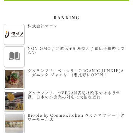
RANKING
株式会社マゴメ
NON-GMO / 非遺伝子組み換え / 遺伝子組換えで
ない
グルテンフリーベーカリーORGANIC JUNKIE(オ
ーガニック ジャンキー)恵比寿にOPEN！
グルテンフリーやVEGAN表記は欧米ではもう常
識。日本の小売業の対応に大幅な遅れ
Biople by CosmeKitchen タカシマヤ ゲートタ
ワーモール店