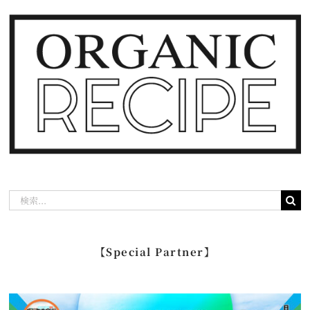
検
索
…
【Special Partner】