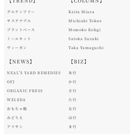
【TREND】
【COLUMN】
グルテンフリー
Keita Miura
サステナブル
Michiaki Tokue
プラントベース
Momoko Kohgi
ミールキット
Satoka Suzuki
ヴィーガン
Taka Yamaguchi
【NEWS】
【BIZ】
NEAL'S YARD REMEDIES
あ行
OFJ
か行
ORGANIC PRESS
さ行
WELEDA
た行
おもちゃ箱
な行
みどりえ
は行
アリサン
ま行