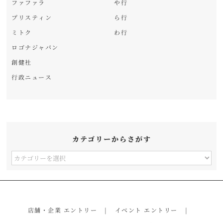
ファファラ
や行
プリスティン
ら行
ミトク
わ行
ロゴナジャパン
創健社
行政ニュース
カテゴリーからさがす
カ
テ
ゴ
リ
店舗・企業 エントリー
イベント エントリー
ー