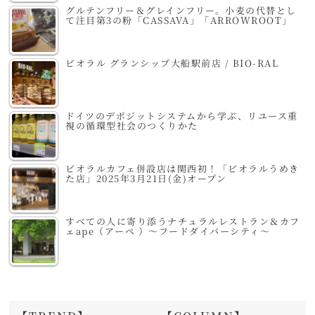
グルテンフリー＆グレインフリー。小麦の代替とし
て注目第3の粉「CASSAVA」「ARROWROOT」
ビオラル グランシップ大船駅前店 / BIO-RAL
ドイツのデポジットシステムから学ぶ、リユース重
視の循環型社会のつくりかた
ビオラルカフェ併設店は関西初！「ビオラルうめき
た店」2025年3月21日(金)オープン
すべての人に寄り添うナチュラルレストラン＆カフ
ェape（アーペ ）～フードダイバーシティ～