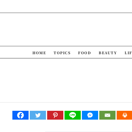
Skip
to
content
HOME
TOPICS
FOOD
BEAUTY
LI