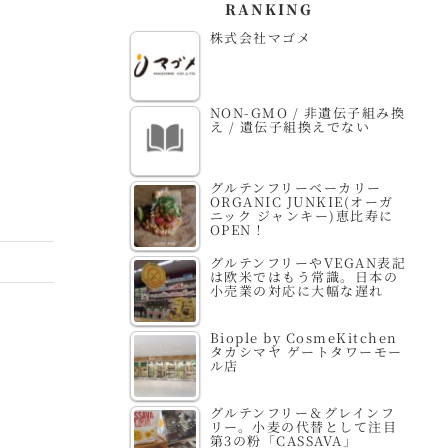
RANKING
​株式会社エクシー
株式会社遠藤製餡
株
株式会社マゴメ
NON-GMO / 非遺伝子組み換
え / 遺伝子組換えでない
グルテンフリーベーカリー
ORGANIC JUNKIE(オーガ
ニック ジャンキー)恵比寿に
OPEN！
グルテンフリーやVEGAN表記
は欧米ではもう常識。日本の
小売業の対応に大幅な遅れ
Biople by CosmeKitchen
タカシマヤ ゲートタワーモー
ル店
グルテンフリー＆グレインフ
リー。小麦の代替として注目
第3の粉「CASSAVA」