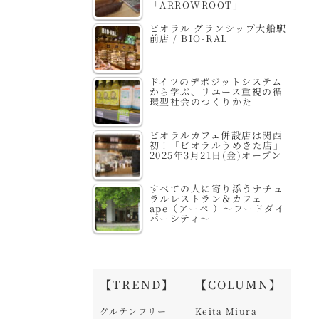
「ARROWROOT」
ビオラル グランシップ大船駅
前店 / BIO-RAL
ドイツのデポジットシステム
から学ぶ、リユース重視の循
環型社会のつくりかた
ビオラルカフェ併設店は関西
初！「ビオラルうめきた店」
2025年3月21日(金)オープン
すべての人に寄り添うナチュ
ラルレストラン＆カフェ
ape（アーペ ）～フードダイ
バーシティ～
【TREND】
【COLUMN】
グルテンフリー
Keita Miura