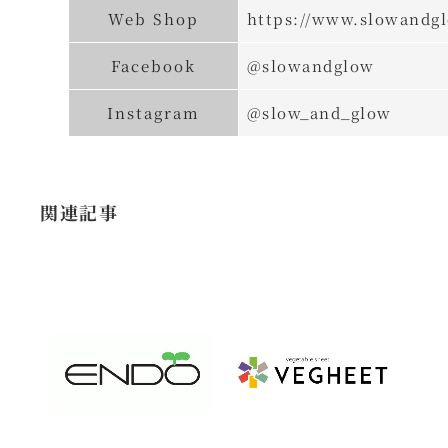
Web Shop
https://www.slowandg
Facebook
@slowandglow
Instagram
@slow_and_glow
関連記事