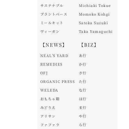
サステナブル
Michiaki Tokue
プラントベース
Momoko Kohgi
ミールキット
Satoka Suzuki
ヴィーガン
Taka Yamaguchi
【NEWS】
【BIZ】
NEAL'S YARD
あ行
REMEDIES
か行
OFJ
さ行
ORGANIC PRESS
た行
WELEDA
な行
おもちゃ箱
は行
みどりえ
ま行
アリサン
や行
ファファラ
ら行