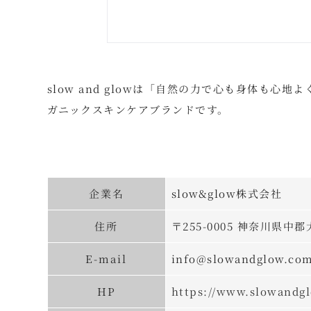
slow and glowは「自然の力で心も身体も
ガニックスキンケアブランドです。
企業名
slow&glow株式会社
住所
〒255-0005 神奈川県中郡
E-mail
info@slowandglow.co
HP
https://www.slowandg