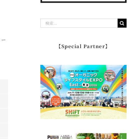
検
索
オー
…
【Special Partner】