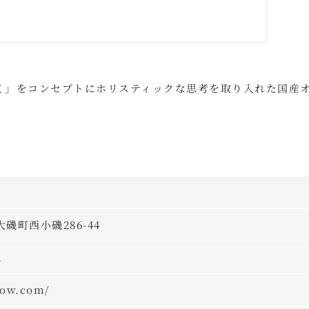
心地よく」をコンセプトにホリスティックな思考を取り入れた国産
大磯町西小磯286-44
m
low.com/