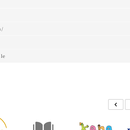
m
m/
le