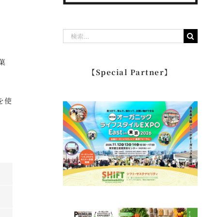
検
索
菓
…
【Special Partner】
を使