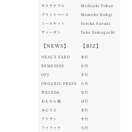
サステナブル
Michiaki Tokue
プラントベース
Momoko Kohgi
ミールキット
Satoka Suzuki
ヴィーガン
Taka Yamaguchi
【NEWS】
【BIZ】
NEAL'S YARD
あ行
REMEDIES
か行
OFJ
さ行
ORGANIC PRESS
た行
WELEDA
な行
おもちゃ箱
は行
みどりえ
ま行
アリサン
や行
ファファラ
ら行