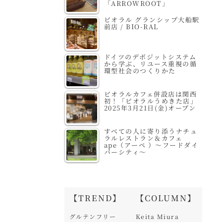
「ARROWROOT」
ビオラル グランシップ大船駅
前店 / BIO-RAL
ドイツのデポジットシステム
から学ぶ、リユース重視の循
環型社会のつくりかた
ビオラルカフェ併設店は関西
初！「ビオラルうめきた店」
2025年3月21日(金)オープン
すべての人に寄り添うナチュ
ラルレストラン＆カフェ
ape（アーペ ）～フードダイ
バーシティ～
【TREND】
【COLUMN】
グルテンフリー
Keita Miura