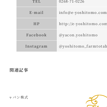
TEL
0268-71-0226
E-mail
info@e-yoshitomo.co
HP
http://e-yoshitomo.co
Facebook
@yacon.yoshitomo
Instagram
@yoshitomo_farmtotab
関連記事