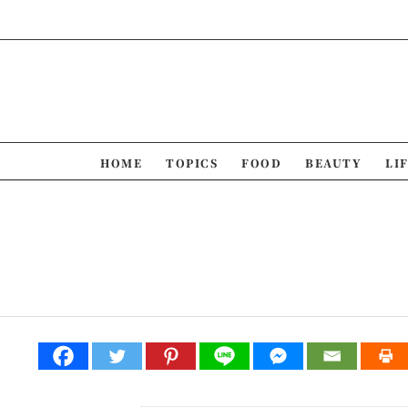
Skip
to
content
HOME
TOPICS
FOOD
BEAUTY
LI