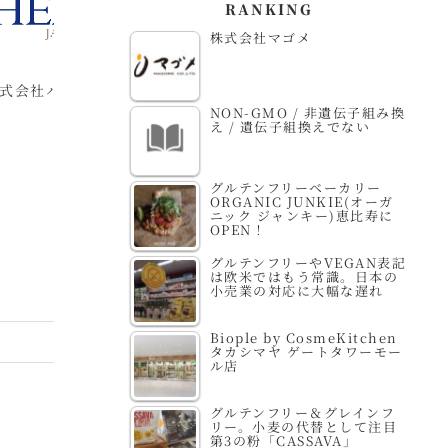
RANKING
SGSジャパン株式会社
株式会社マゴメ
ジャパン・オーガニッ
株
NON-GMO / 非遺伝子組み換
ク株式会社
ー
え / 遺伝子組換えでない
グルテンフリーベーカリー
ORGANIC JUNKIE(オーガ
ニック ジャンキー)恵比寿に
OPEN！
グルテンフリーやVEGAN表記
は欧米ではもう常識。日本の
小売業の対応に大幅な遅れ
Biople by CosmeKitchen
タカシマヤ ゲートタワーモー
ル店
グルテンフリー＆グレインフ
リー。小麦の代替として注目
第3の粉「CASSAVA」