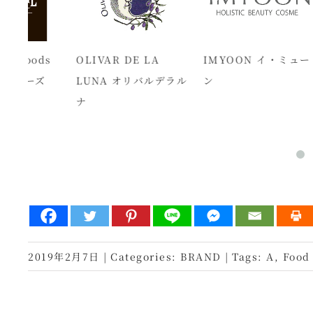
ds
OLIVAR DE LA
IMYOON イ・ミュー
BI
ズ
LUNA オリバルデラル
ン
ス
ナ
2019年2月7日
|
Categories:
BRAND
|
Tags:
A
,
Food