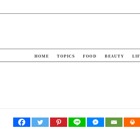
Skip
to
content
HOME
TOPICS
FOOD
BEAUTY
LI