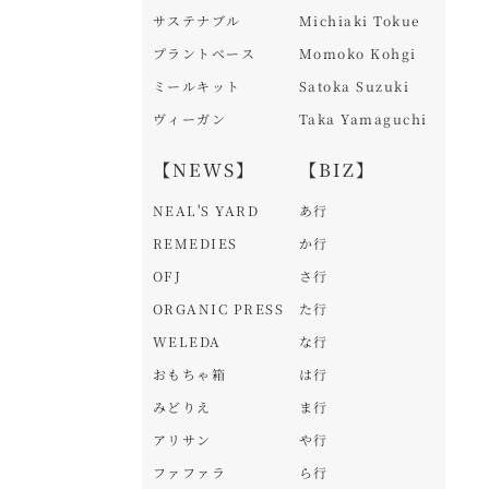
サステナブル
Michiaki Tokue
プラントベース
Momoko Kohgi
ミールキット
Satoka Suzuki
ヴィーガン
Taka Yamaguchi
【NEWS】
【BIZ】
NEAL'S YARD
あ行
REMEDIES
か行
OFJ
さ行
ORGANIC PRESS
た行
WELEDA
な行
おもちゃ箱
は行
みどりえ
ま行
アリサン
や行
ファファラ
ら行