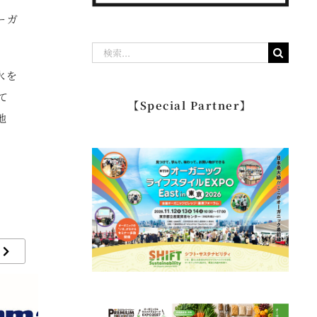
ーガ
検
索
水を
…
て
【Special Partner】
地