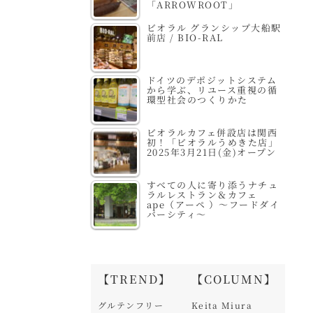
「ARROWROOT」
ビオラル グランシップ大船駅
前店 / BIO-RAL
ドイツのデポジットシステム
から学ぶ、リユース重視の循
環型社会のつくりかた
ビオラルカフェ併設店は関西
初！「ビオラルうめきた店」
2025年3月21日(金)オープン
すべての人に寄り添うナチュ
ラルレストラン＆カフェ
ape（アーペ ）～フードダイ
バーシティ～
【TREND】
【COLUMN】
グルテンフリー
Keita Miura