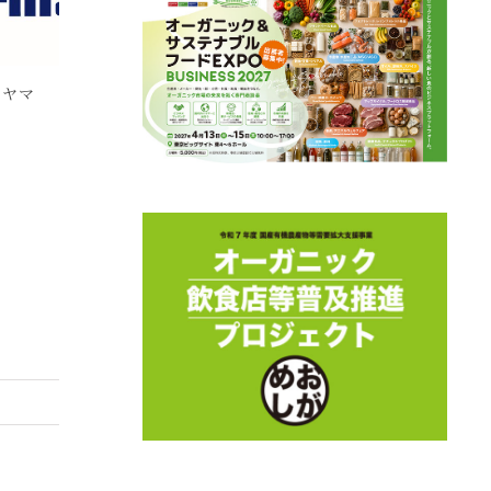
Kialla Pure Foods
OLIVAR DE LA
I
キアラピュアフーズ
LUNA オリバルデラル
ン
ナ