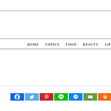
Skip
to
content
HOME
TOPICS
FOOD
BEAUTY
LI