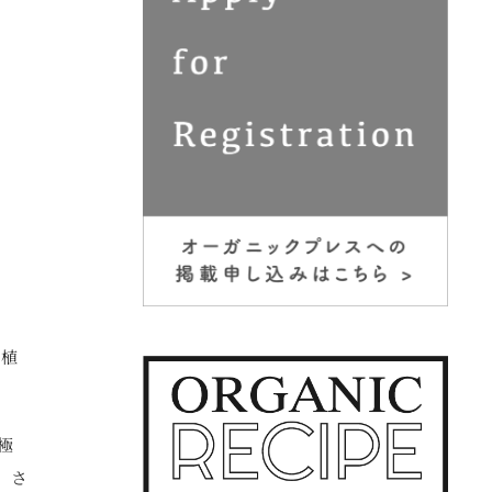
た植
極
。さ