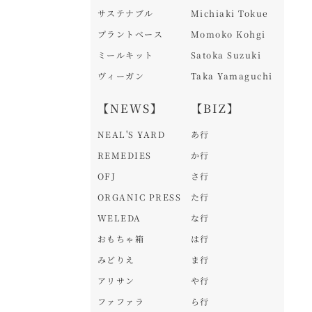
サステナブル
Michiaki Tokue
プラントベース
Momoko Kohgi
ミールキット
Satoka Suzuki
ヴィーガン
Taka Yamaguchi
【NEWS】
【BIZ】
NEAL'S YARD
あ行
REMEDIES
か行
OFJ
さ行
ORGANIC PRESS
た行
WELEDA
な行
おもちゃ箱
は行
みどりえ
ま行
アリサン
や行
ファファラ
ら行