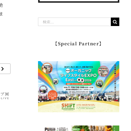
絶
ま
検
索
…
【Special Partner】
alce nero アルチェネ
SpinBaby スピンベビ
M
ロ
ー
ラ