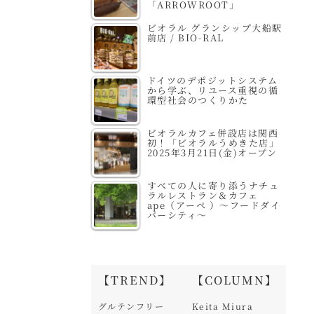
「ARROWROOT」
ビオラル グランシップ大船駅
前店 / BIO-RAL
ドイツのデポジットシステム
から学ぶ、リユース重視の循
環型社会のつくりかた
ビオラルカフェ併設店は関西
初！「ビオラルうめきた店」
2025年3月21日(金)オープン
すべての人に寄り添うナチュ
ラルレストラン＆カフェ
ape（アーペ ）～フードダイ
バーシティ～
【TREND】
【COLUMN】
グルテンフリー
Keita Miura