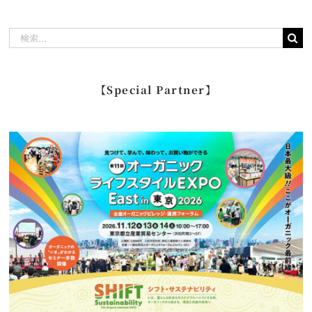
検
索
…
【Special Partner】