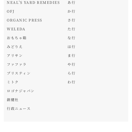
NEAL'S YARD REMEDIES
あ行
OFJ
か行
ORGANIC PRESS
さ行
WELEDA
た行
おもちゃ箱
な行
みどりえ
は行
アリサン
ま行
ファファラ
や行
プリスティン
ら行
ミトク
わ行
ロゴナジャパン
創健社
行政ニュース