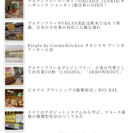
グルテンフリーベーカリーORGANIC JUNKIE(オ
ーガニック ジャンキー)恵比寿にOPEN！
グルテンフリーやVEGAN表記は欧米ではもう常
識。日本の小売業の対応に大幅な遅れ
Biople by CosmeKitchen タカシマヤ ゲートタ
ワーモール店
グルテンフリー＆グレインフリー。小麦の代替とし
て注目第3の粉「CASSAVA」「ARROWROOT」
ビオラル グランシップ大船駅前店 / BIO-RAL
ドイツのデポジットシステムから学ぶ、リユース重
視の循環型社会のつくりかた