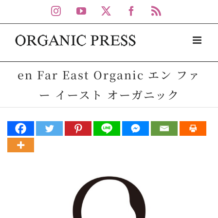
Skip
Instagram
YouTube
X
Facebook
Rss
to
content
en Far East Organic エン ファ
ー イースト オーガニック