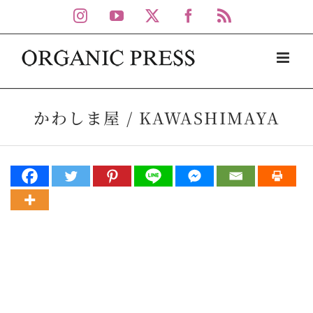
Skip
Instagram
YouTube
X
Facebook
Rss
to
content
かわしま屋 / KAWASHIMAYA