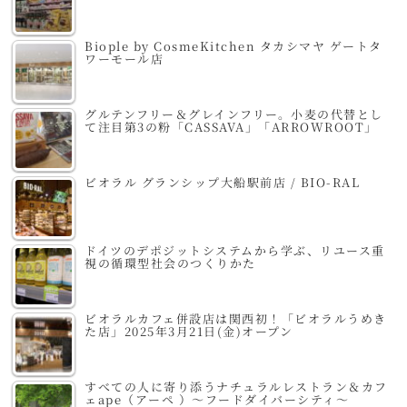
Biople by CosmeKitchen タカシマヤ ゲートタ
ワーモール店
グルテンフリー＆グレインフリー。小麦の代替とし
て注目第3の粉「CASSAVA」「ARROWROOT」
ビオラル グランシップ大船駅前店 / BIO-RAL
ドイツのデポジットシステムから学ぶ、リユース重
視の循環型社会のつくりかた
ビオラルカフェ併設店は関西初！「ビオラルうめき
た店」2025年3月21日(金)オープン
すべての人に寄り添うナチュラルレストラン＆カフ
ェape（アーペ ）～フードダイバーシティ～