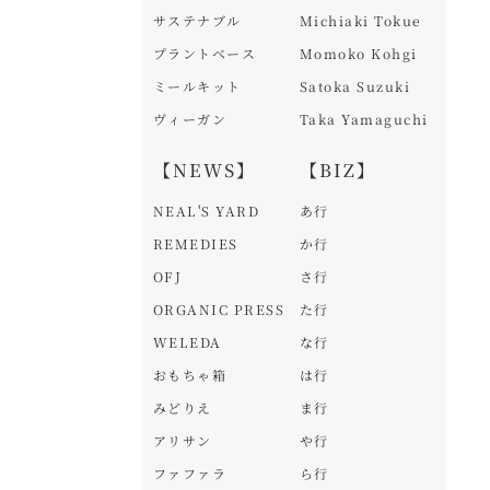
サステナブル
Michiaki Tokue
プラントベース
Momoko Kohgi
ミールキット
Satoka Suzuki
ヴィーガン
Taka Yamaguchi
【NEWS】
【BIZ】
NEAL'S YARD
あ行
REMEDIES
か行
OFJ
さ行
ORGANIC PRESS
た行
WELEDA
な行
おもちゃ箱
は行
みどりえ
ま行
アリサン
や行
ファファラ
ら行