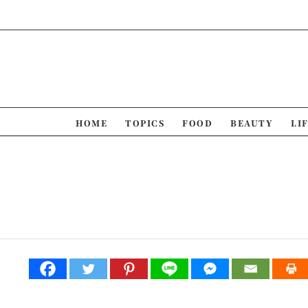
Skip
to
content
HOME
TOPICS
FOOD
BEAUTY
LI