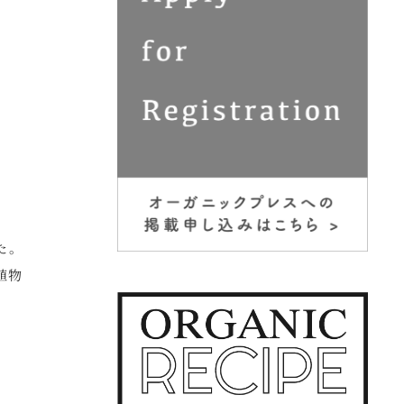
た。
植物