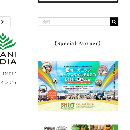
検
索
…
【Special Partner】
IA オ
naturaglacé nu ナチ
URTEKRAM ウルテク
T
ディア
ュラグラッセ ヌウ
ラム
ジ