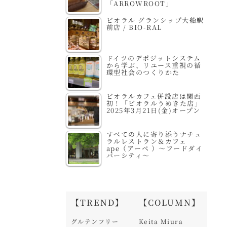
「ARROWROOT」
ビオラル グランシップ大船駅
前店 / BIO-RAL
ドイツのデポジットシステム
から学ぶ、リユース重視の循
環型社会のつくりかた
ビオラルカフェ併設店は関西
初！「ビオラルうめきた店」
2025年3月21日(金)オープン
すべての人に寄り添うナチュ
ラルレストラン＆カフェ
ape（アーペ ）～フードダイ
バーシティ～
【TREND】
【COLUMN】
グルテンフリー
Keita Miura