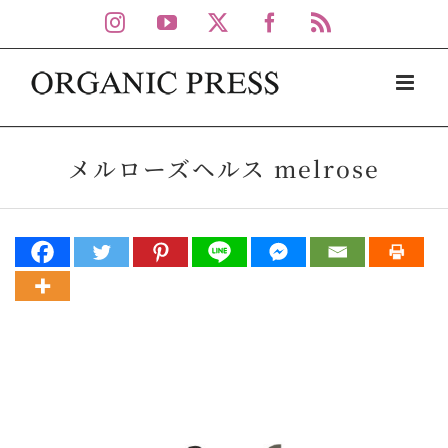
Skip
Instagram
YouTube
X
Facebook
Rss
to
content
メルローズヘルス melrose