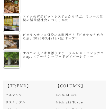
ドイツのデポジットシステムから学ぶ、リユース重
視の循環型社会のつくりかた
ビオラルカフェ併設店は関西初！「ビオラルうめき
た店」2025年3月21日(金)オープン
すべての人に寄り添うナチュラルレストラン＆カフ
ェape（アーペ ）～フードダイバーシティ～
【TREND】
【COLUMN】
グルテンフリー
Keita Miura
サステナブル
Michiaki Tokue