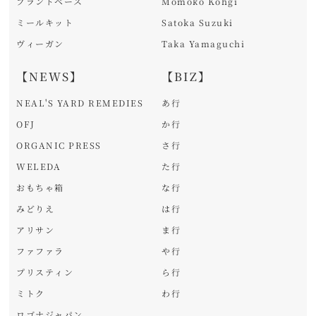
プラントベース
Momoko Kohgi
ミールキット
Satoka Suzuki
ヴィーガン
Taka Yamaguchi
【NEWS】
【BIZ】
NEAL'S YARD REMEDIES
あ行
OFJ
か行
ORGANIC PRESS
さ行
WELEDA
た行
おもちゃ箱
な行
みどりえ
は行
アリサン
ま行
ファファラ
や行
プリスティン
ら行
ミトク
わ行
ロゴナジャパン