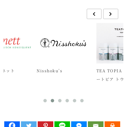
 ソネット
Nisshoku’s
TEA TOPIA 
ートピア トウ