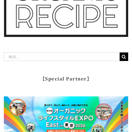
検
索
…
【Special Partner】