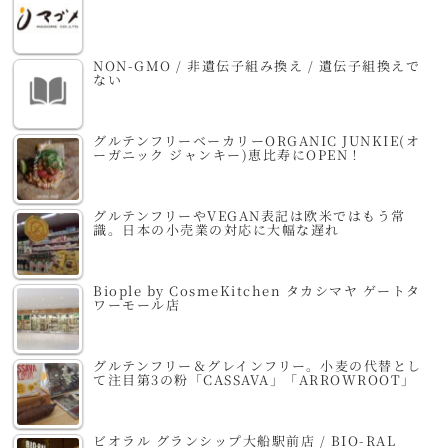
NON-GMO / 非遺伝子組み換え / 遺伝子組換えで
ない
グルテンフリーベーカリーORGANIC JUNKIE(オ
ーガニック ジャンキー)恵比寿にOPEN！
グルテンフリーやVEGAN表記は欧米ではもう常
識。日本の小売業の対応に大幅な遅れ
Biople by CosmeKitchen タカシマヤ ゲートタ
ワーモール店
グルテンフリー＆グレインフリー。小麦の代替とし
て注目第3の粉「CASSAVA」「ARROWROOT」
ビオラル グランシップ大船駅前店 / BIO-RAL