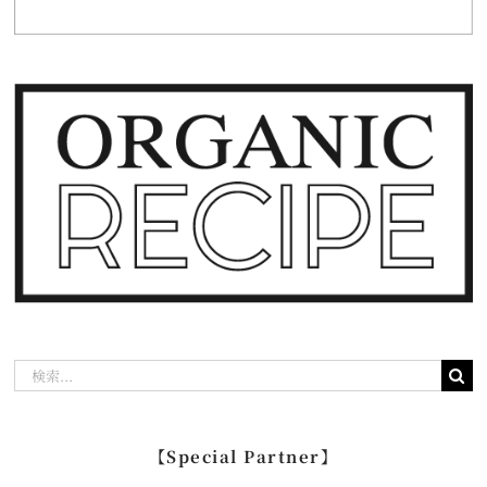
検
索
…
【Special Partner】