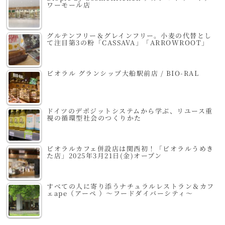
ワーモール店
グルテンフリー＆グレインフリー。小麦の代替とし
て注目第3の粉「CASSAVA」「ARROWROOT」
ビオラル グランシップ大船駅前店 / BIO-RAL
ドイツのデポジットシステムから学ぶ、リユース重
視の循環型社会のつくりかた
ビオラルカフェ併設店は関西初！「ビオラルうめき
た店」2025年3月21日(金)オープン
すべての人に寄り添うナチュラルレストラン＆カフ
ェape（アーペ ）～フードダイバーシティ～