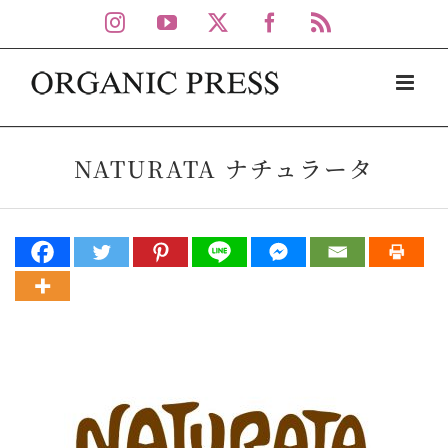
Skip
Instagram
YouTube
X
Facebook
Rss
to
content
NATURATA ナチュラータ