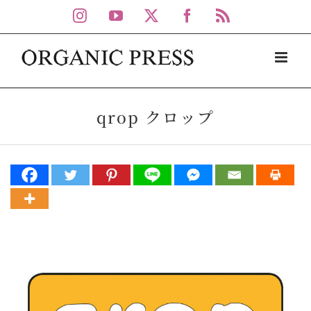
Skip
Instagram
YouTube
X
Facebook
Rss
to
content
qrop クロップ