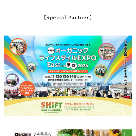
索
…
【Special Partner】