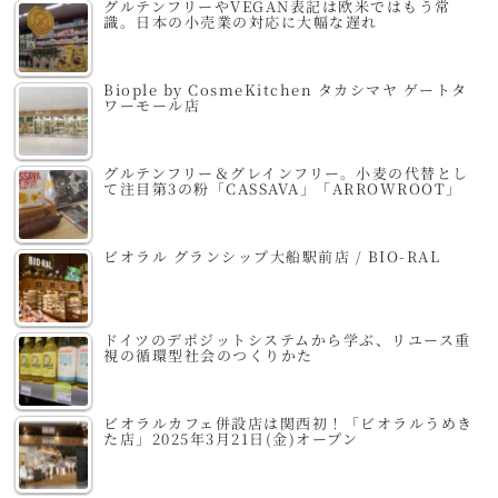
グルテンフリーやVEGAN表記は欧米ではもう常
識。日本の小売業の対応に大幅な遅れ
Biople by CosmeKitchen タカシマヤ ゲートタ
ワーモール店
グルテンフリー＆グレインフリー。小麦の代替とし
て注目第3の粉「CASSAVA」「ARROWROOT」
ビオラル グランシップ大船駅前店 / BIO-RAL
ドイツのデポジットシステムから学ぶ、リユース重
視の循環型社会のつくりかた
ビオラルカフェ併設店は関西初！「ビオラルうめき
た店」2025年3月21日(金)オープン