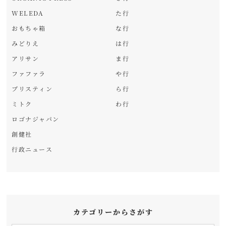
WELEDA
た行
おもちゃ箱
な行
みどりえ
は行
アリサン
ま行
ファファラ
や行
プリスティン
ら行
ミトク
わ行
ロゴナジャパン
創健社
行政ニュース
カテゴリーからさがす