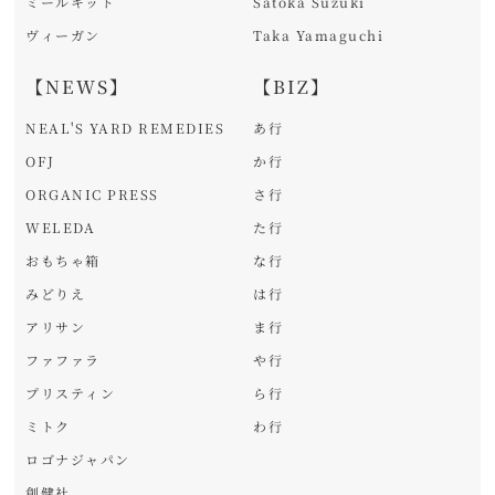
ミールキット
Satoka Suzuki
ヴィーガン
Taka Yamaguchi
【NEWS】
【BIZ】
NEAL'S YARD REMEDIES
あ行
OFJ
か行
ORGANIC PRESS
さ行
WELEDA
た行
おもちゃ箱
な行
みどりえ
は行
アリサン
ま行
ファファラ
や行
プリスティン
ら行
ミトク
わ行
ロゴナジャパン
創健社