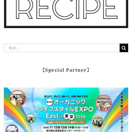
検
索
…
【Special Partner】