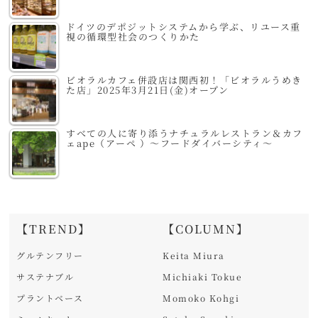
ドイツのデポジットシステムから学ぶ、リユース重
視の循環型社会のつくりかた
ビオラルカフェ併設店は関西初！「ビオラルうめき
た店」2025年3月21日(金)オープン
すべての人に寄り添うナチュラルレストラン＆カフ
ェape（アーペ ）～フードダイバーシティ～
【TREND】
【COLUMN】
グルテンフリー
Keita Miura
サステナブル
Michiaki Tokue
プラントベース
Momoko Kohgi