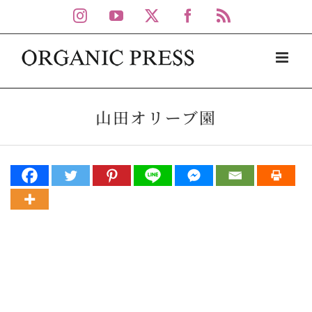
Skip
Instagram
YouTube
X
Facebook
Rss
to
content
山田オリーブ園