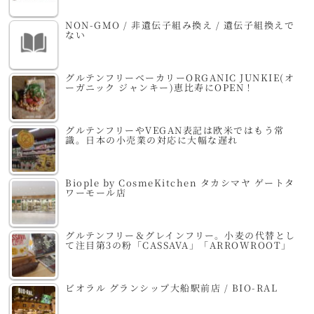
NON-GMO / 非遺伝子組み換え / 遺伝子組換えで
ない
グルテンフリーベーカリーORGANIC JUNKIE(オ
ーガニック ジャンキー)恵比寿にOPEN！
グルテンフリーやVEGAN表記は欧米ではもう常
識。日本の小売業の対応に大幅な遅れ
Biople by CosmeKitchen タカシマヤ ゲートタ
ワーモール店
グルテンフリー＆グレインフリー。小麦の代替とし
て注目第3の粉「CASSAVA」「ARROWROOT」
ビオラル グランシップ大船駅前店 / BIO-RAL