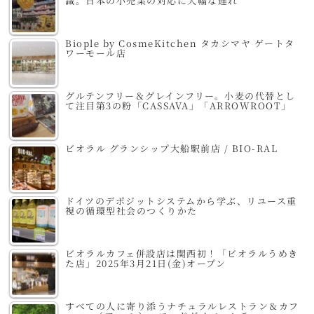
識。日本の小売業の対応に大幅な遅れ
Biople by CosmeKitchen タカシマヤ ゲートタ
ワーモール店
グルテンフリー＆グレインフリー。小麦の代替とし
て注目第3の粉「CASSAVA」「ARROWROOT」
ビオラル グランシップ大船駅前店 / BIO-RAL
ドイツのデポジットシステムから学ぶ、リユース重
視の循環型社会のつくりかた
ビオラルカフェ併設店は関西初！「ビオラルうめき
た店」2025年3月21日(金)オープン
すべての人に寄り添うナチュラルレストラン＆カフ