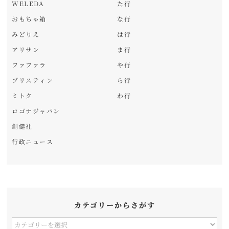
WELEDA
た行
おもちゃ箱
な行
みどりえ
は行
アリサン
ま行
ファファラ
や行
プリスティン
ら行
ミトク
わ行
ロゴナジャパン
創健社
行政ニュース
カテゴリーからさがす
カ