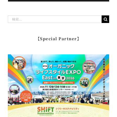
検
索
…
【Special Partner】