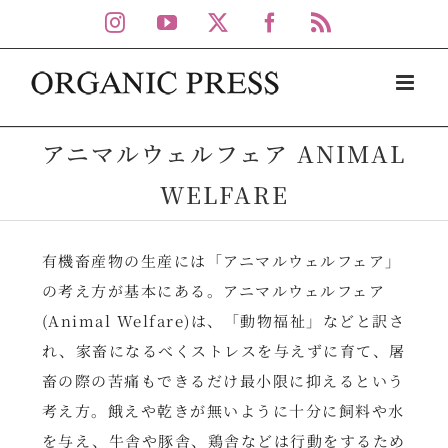
Skip
Instagram
YouTube
X
Facebook
Rss
to
content
アニマルウェルフェア ANIMAL
WELFARE
有機畜産物の生産には「アニマルウェルフェア」
の考え方が基本にある。アニマルウェルフェア
(Animal Welfare)は、「動物福祉」などと訳さ
れ、家畜になるべくストレスを与えずに育て、屠
畜の際の苦痛もできるだけ最小限に抑えるという
考え方。餓えや乾きが無いように十分に飼料や水
を与え、牛舎や豚舎、鶏舎などは行動をするため