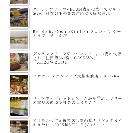
グルテンフリーやVEGAN表記は欧米ではもう
常識。日本の小売業の対応に大幅な遅れ
Biople by CosmeKitchen タカシマヤ ゲー
トタワーモール店
グルテンフリー＆グレインフリー。小麦の代替
として注目第3の粉「CASSAVA」
「ARROWROOT」
ビオラル グランシップ大船駅前店 / BIO-RAL
ドイツのデポジットシステムから学ぶ、リユー
ス重視の循環型社会のつくりかた
ビオラルカフェ併設店は関西初！「ビオラルう
めきた店」2025年3月21日(金)オープン