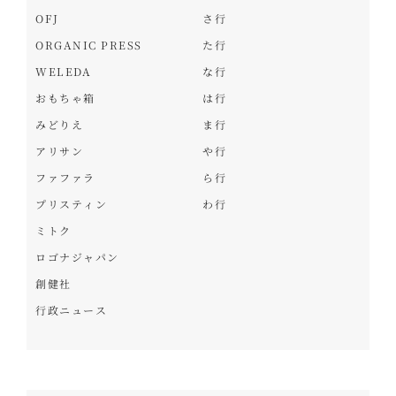
OFJ
さ行
ORGANIC PRESS
た行
WELEDA
な行
おもちゃ箱
は行
みどりえ
ま行
アリサン
や行
ファファラ
ら行
プリスティン
わ行
ミトク
ロゴナジャパン
創健社
行政ニュース