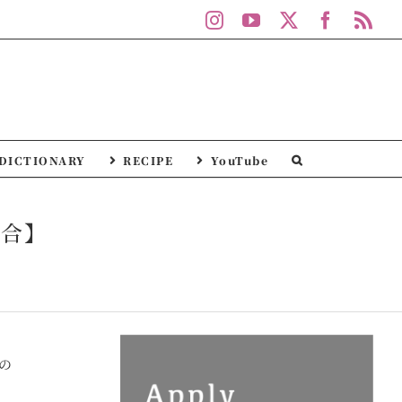
Instagram
YouTube
X
Facebo
Rs
DICTIONARY
RECIPE
YouTube
連合】
の