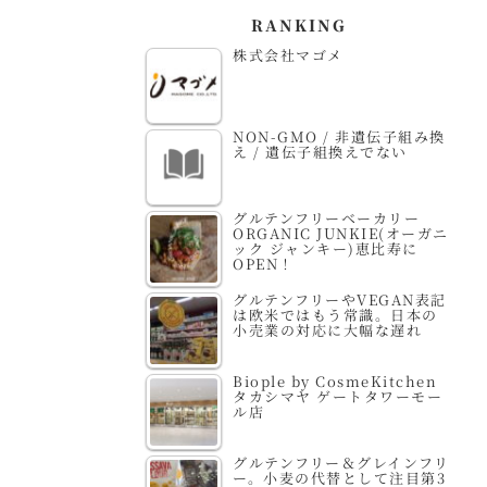
RANKING
株式会社マゴメ
NON-GMO / 非遺伝子組み換
え / 遺伝子組換えでない
グルテンフリーベーカリー
ORGANIC JUNKIE(オーガニ
ック ジャンキー)恵比寿に
OPEN！
グルテンフリーやVEGAN表記
は欧米ではもう常識。日本の
小売業の対応に大幅な遅れ
Biople by CosmeKitchen
タカシマヤ ゲートタワーモー
ル店
グルテンフリー＆グレインフリ
ー。小麦の代替として注目第3