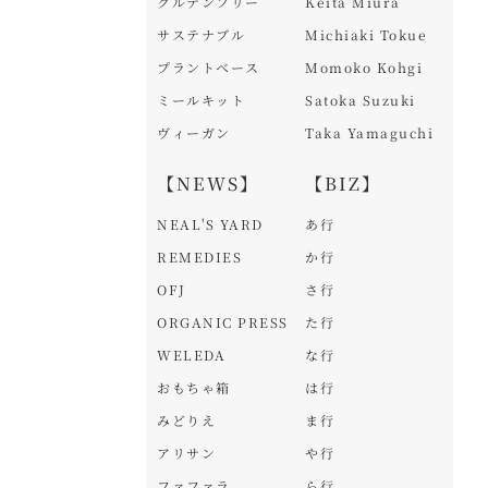
グルテンフリー
Keita Miura
サステナブル
Michiaki Tokue
プラントベース
Momoko Kohgi
ミールキット
Satoka Suzuki
ヴィーガン
Taka Yamaguchi
【NEWS】
【BIZ】
NEAL'S YARD
あ行
REMEDIES
か行
OFJ
さ行
ORGANIC PRESS
た行
WELEDA
な行
おもちゃ箱
は行
みどりえ
ま行
アリサン
や行
ファファラ
ら行