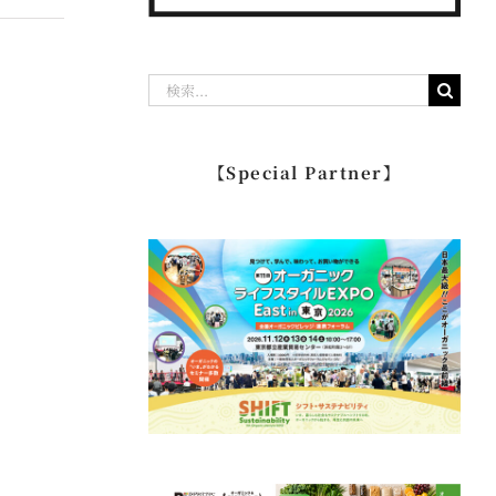
検
索
…
【Special Partner】