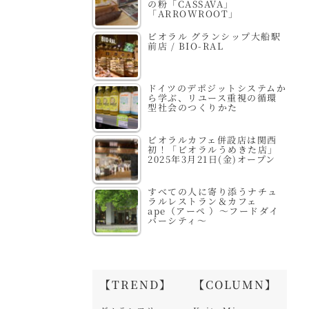
の粉「CASSAVA」
「ARROWROOT」
ビオラル グランシップ大船駅
前店 / BIO-RAL
ドイツのデポジットシステムか
ら学ぶ、リユース重視の循環
型社会のつくりかた
ビオラルカフェ併設店は関西
初！「ビオラルうめきた店」
2025年3月21日(金)オープン
すべての人に寄り添うナチュ
ラルレストラン＆カフェ
ape（アーペ ）～フードダイ
バーシティ～
【TREND】
【COLUMN】