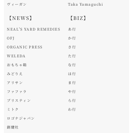
ヴィーガン
Taka Yamaguchi
【NEWS】
【BIZ】
NEAL'S YARD REMEDIES
あ行
OFJ
か行
ORGANIC PRESS
さ行
WELEDA
た行
おもちゃ箱
な行
みどりえ
は行
アリサン
ま行
ファファラ
や行
プリスティン
ら行
ミトク
わ行
ロゴナジャパン
創健社