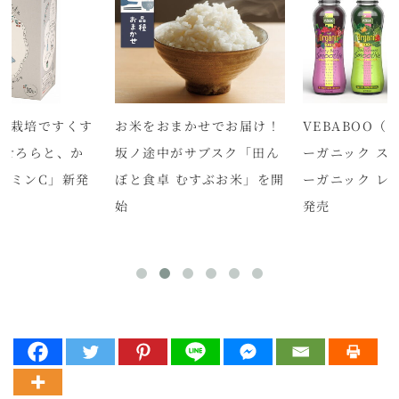
機栽培ですくす
お米をおまかせでお届け！
VEBABOO（
あせろらと、か
坂ノ途中がサブスク「田ん
ーガニック ス
タミンC」新発
ぼと食卓 むすぶお米」を開
ーガニック レ
始
発売