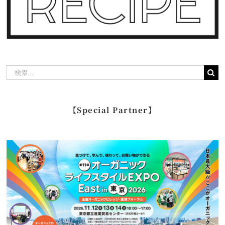
検
索
…
【Special Partner】