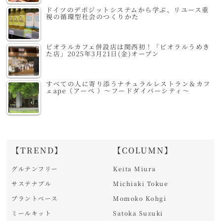
ドイツのデポジットシステムから学ぶ、リユース重
視の循環型社会のつくりかた
ビオラルカフェ併設店は関西初！「ビオラルうめき
た店」2025年3月21日(金)オープン
すべての人に寄り添うナチュラルレストラン＆カフ
ェape（アーペ ）～フードダイバーシティ～
【TREND】
【COLUMN】
グルテンフリー
Keita Miura
サステナブル
Michiaki Tokue
プラントベース
Momoko Kohgi
ミールキット
Satoka Suzuki