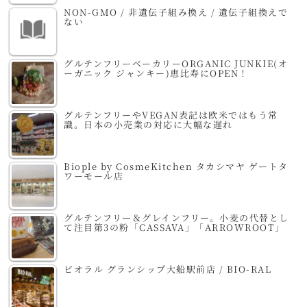
NON-GMO / 非遺伝子組み換え / 遺伝子組換えで
ない
グルテンフリーベーカリーORGANIC JUNKIE(オ
ーガニック ジャンキー)恵比寿にOPEN！
グルテンフリーやVEGAN表記は欧米ではもう常
識。日本の小売業の対応に大幅な遅れ
Biople by CosmeKitchen タカシマヤ ゲートタ
ワーモール店
グルテンフリー＆グレインフリー。小麦の代替とし
て注目第3の粉「CASSAVA」「ARROWROOT」
ビオラル グランシップ大船駅前店 / BIO-RAL