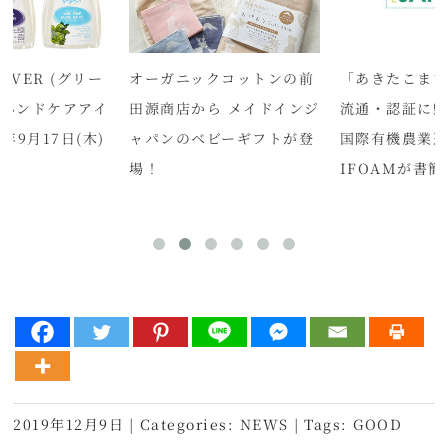
クコットンの前
「あきたこまちR」生産・
根も、葉も、
ら メイドインジ
流通・認証に懸念を表明。
実も。植物ま
ビーギフトが登
国際有機農業運動連盟
らを肌へ。新
IFOAMが書簡を送付
ド「NEMOH
2019年12月9日
|
Categories:
NEWS
|
Tags:
GOOD