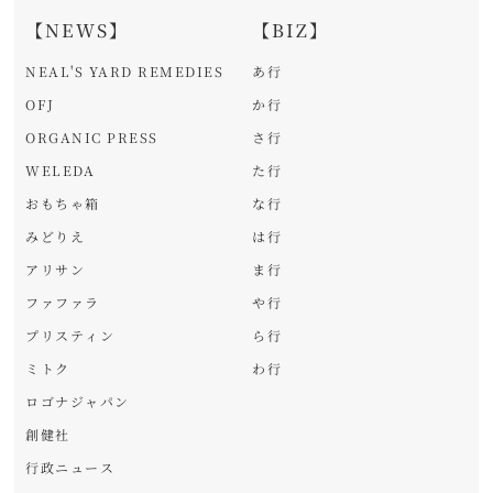
【NEWS】
【BIZ】
NEAL'S YARD REMEDIES
あ行
OFJ
か行
ORGANIC PRESS
さ行
WELEDA
た行
おもちゃ箱
な行
みどりえ
は行
アリサン
ま行
ファファラ
や行
プリスティン
ら行
ミトク
わ行
ロゴナジャパン
創健社
行政ニュース