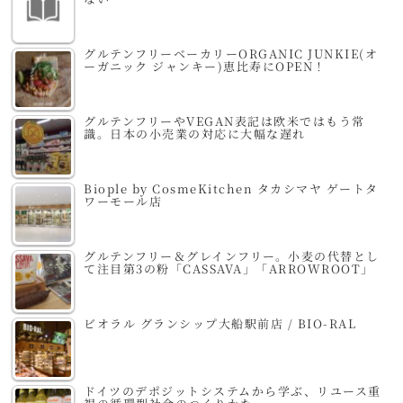
グルテンフリーベーカリーORGANIC JUNKIE(オ
ーガニック ジャンキー)恵比寿にOPEN！
グルテンフリーやVEGAN表記は欧米ではもう常
識。日本の小売業の対応に大幅な遅れ
Biople by CosmeKitchen タカシマヤ ゲートタ
ワーモール店
グルテンフリー＆グレインフリー。小麦の代替とし
て注目第3の粉「CASSAVA」「ARROWROOT」
ビオラル グランシップ大船駅前店 / BIO-RAL
ドイツのデポジットシステムから学ぶ、リユース重