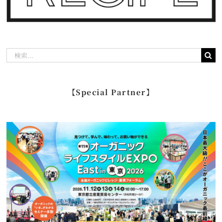
検
索
…
【Special Partner】