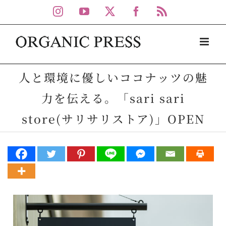
Skip
Instagram
YouTube
X
Facebook
Rss
to
content
人と環境に優しいココナッツの魅
力を伝える。「sari sari
store(サリサリストア)」OPEN