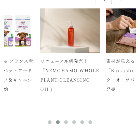
0％ フランス産
リニューアル新発売！
素材が見える
クペットフード
「NEMOHAMO WHOLE
「Biokashi
ェフ＆キャニシ
PLANT CLEANSING
ク・オーツバー
開始
OIL」
発売