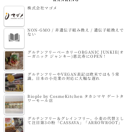
株式会社マゴメ
NON-GMO / 非遺伝子組み換え / 遺伝子組換えで
ない
グルテンフリーベーカリーORGANIC JUNKIE(オ
ーガニック ジャンキー)恵比寿にOPEN！
グルテンフリーやVEGAN表記は欧米ではもう常
識。日本の小売業の対応に大幅な遅れ
Biople by CosmeKitchen タカシマヤ ゲートタ
ワーモール店
グルテンフリー＆グレインフリー。小麦の代替とし
て注目第3の粉「CASSAVA」「ARROWROOT」