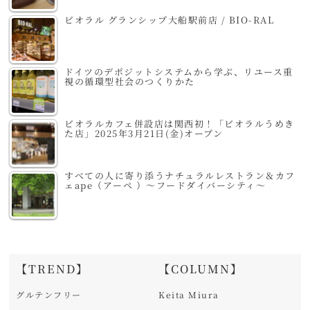
ビオラル グランシップ大船駅前店 / BIO-RAL
ドイツのデポジットシステムから学ぶ、リユース重
視の循環型社会のつくりかた
ビオラルカフェ併設店は関西初！「ビオラルうめき
た店」2025年3月21日(金)オープン
すべての人に寄り添うナチュラルレストラン＆カフ
ェape（アーペ ）～フードダイバーシティ～
【TREND】
【COLUMN】
グルテンフリー
Keita Miura