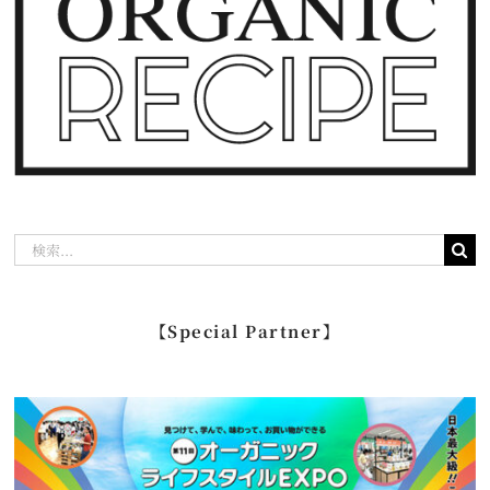
検
索
…
【Special Partner】