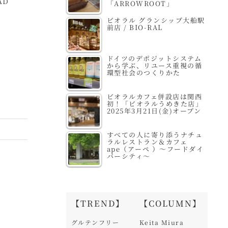
AD
Organic Place 成城
FOOD＆COMPANY
天
「ARROWROOT」
フェアリー
代官山T-SITE店
A
ビオラル グランシップ大船駅
前店 / BIO-RAL
ドイツのデポジットシステム
から学ぶ、リユース重視の循
環型社会のつくりかた
ビオラルカフェ併設店は関西
初！「ビオラルうめきた店」
2025年3月21日(金)オープン
すべての人に寄り添うナチュ
ラルレストラン＆カフェ
ape（アーペ ）～フードダイ
バーシティ～
【TREND】
【COLUMN】
グルテンフリー
Keita Miura