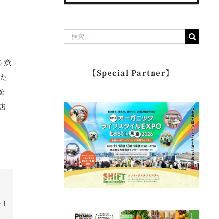
検
索
う意
…
【Special Partner】
てた
を
店
レ1