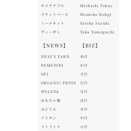
サステナブル
Michiaki Tokue
プラントベース
Momoko Kohgi
ミールキット
Satoka Suzuki
ヴィーガン
Taka Yamaguchi
【NEWS】
【BIZ】
NEAL'S YARD
あ行
REMEDIES
か行
OFJ
さ行
ORGANIC PRESS
た行
WELEDA
な行
おもちゃ箱
は行
みどりえ
ま行
アリサン
や行
ファファラ
ら行