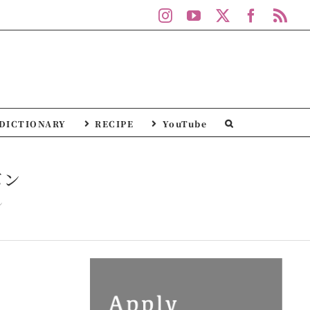
Instagram
YouTube
X
Facebo
Rs
DICTIONARY
RECIPE
YouTube
ボン
ン