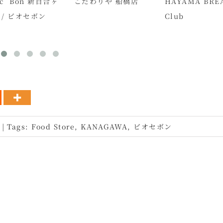
 c’ Bon 新百合ヶ
こだわりや 船橋店
HAYAMA BRE
 / ビオセボン
Club
|
Tags:
Food Store
,
KANAGAWA
,
ビオセボン