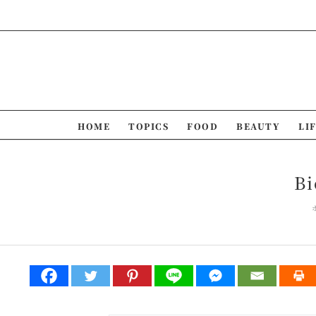
Skip
to
content
HOME
TOPICS
FOOD
BEAUTY
LI
B