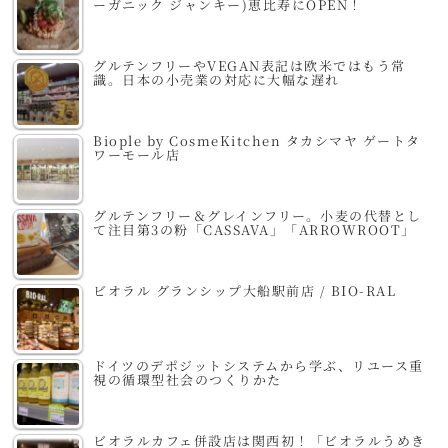
ーガニック ジャンキー)恵比寿にOPEN！
グルテンフリーやVEGAN表記は欧米ではもう常
識。日本の小売業の対応に大幅な遅れ
Biople by CosmeKitchen タカシマヤ ゲートタ
ワーモール店
グルテンフリー＆グレインフリー。小麦の代替とし
て注目第3の粉「CASSAVA」「ARROWROOT」
ビオラル グランシップ大船駅前店 / BIO-RAL
ドイツのデポジットシステムから学ぶ、リユース重
視の循環型社会のつくりかた
ビオラルカフェ併設店は関西初！「ビオラルうめき