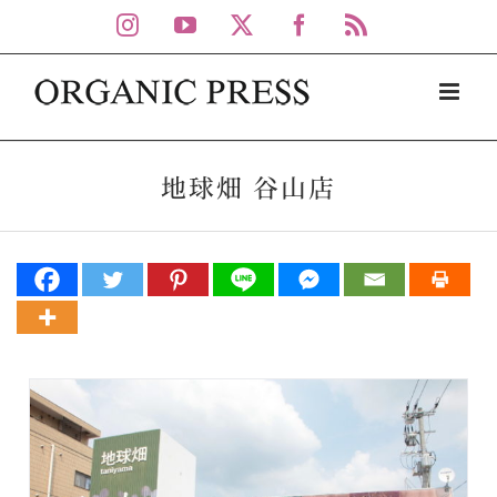
Skip
Instagram
YouTube
X
Facebook
Rss
to
content
地球畑 谷山店