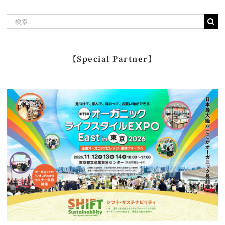
検
索
…
【Special Partner】