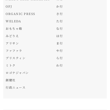
OFJ
か行
ORGANIC PRESS
さ行
WELEDA
た行
おもちゃ箱
な行
みどりえ
は行
アリサン
ま行
ファファラ
や行
プリスティン
ら行
ミトク
わ行
ロゴナジャパン
創健社
行政ニュース