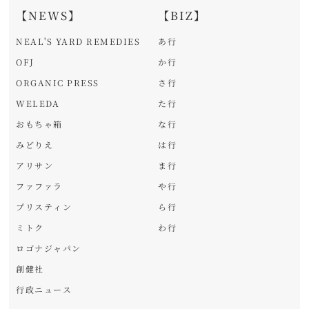
【NEWS】
【BIZ】
NEAL'S YARD REMEDIES
あ行
OFJ
か行
ORGANIC PRESS
さ行
WELEDA
た行
おもちゃ箱
な行
みどりえ
は行
アリサン
ま行
ファファラ
や行
プリスティン
ら行
ミトク
わ行
ロゴナジャパン
創健社
行政ニュース