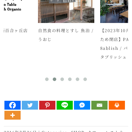
 新百合ヶ丘店
自然食の料理とすし 魚治 /
【2023年10
うおじ
ため閉店】PAR
8ablish / 
タブリッシュ