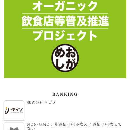
RANKING
株式会社マゴメ
NON-GMO / 非遺伝子組み換え / 遺伝子組換えで
ない