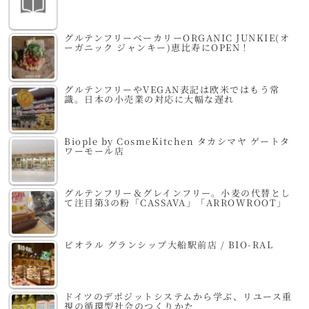
グルテンフリーベーカリーORGANIC JUNKIE(オ
ーガニック ジャンキー)恵比寿にOPEN！
グルテンフリーやVEGAN表記は欧米ではもう常
識。日本の小売業の対応に大幅な遅れ
Biople by CosmeKitchen タカシマヤ ゲートタ
ワーモール店
グルテンフリー＆グレインフリー。小麦の代替とし
て注目第3の粉「CASSAVA」「ARROWROOT」
ビオラル グランシップ大船駅前店 / BIO-RAL
ドイツのデポジットシステムから学ぶ、リユース重
視の循環型社会のつくりかた