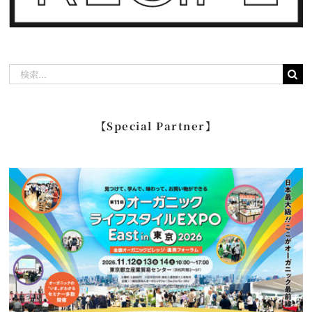
検
索
…
【Special Partner】