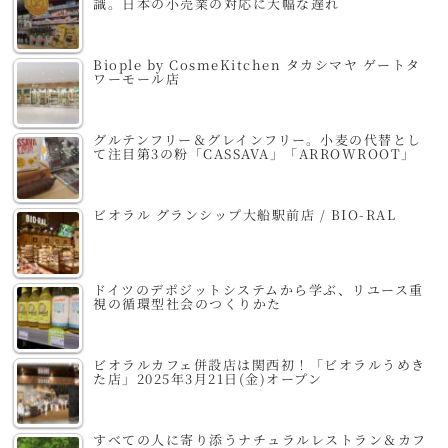
識。日本の小売業の対応に大幅な遅れ
Biople by CosmeKitchen タカシマヤ ゲートタ
ワーモール店
グルテンフリー＆グレインフリー。小麦の代替とし
て注目第3の粉「CASSAVA」「ARROWROOT」
ビオラル グランシップ大船駅前店 / BIO-RAL
ドイツのデポジットシステムから学ぶ、リユース重
視の循環型社会のつくりかた
ビオラルカフェ併設店は関西初！「ビオラルうめき
た店」2025年3月21日(金)オープン
すべての人に寄り添うナチュラルレストラン＆カフ