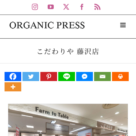
Skip
Instagram
YouTube
X
Facebook
Rss
to
content
こだわりや 藤沢店