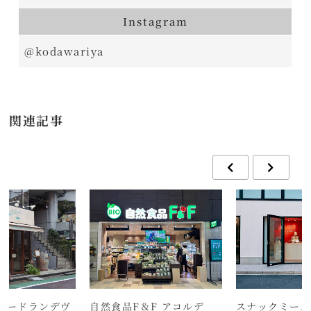
Instagram
@kodawariya
関連記事
バードランデヴ
自然食品F＆F アコルデ
スナックミース