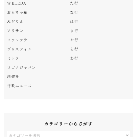
WELEDA
た行
おもちゃ箱
な行
みどりえ
は行
アリサン
ま行
ファファラ
や行
プリスティン
ら行
ミトク
わ行
ロゴナジャパン
創健社
行政ニュース
カテゴリーからさがす
カ