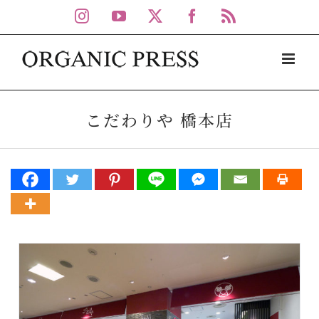
Skip
Instagram
YouTube
X
Facebook
Rss
to
content
こだわりや 橋本店