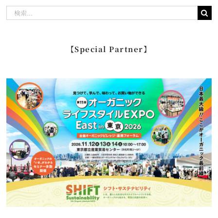
検
索
…
【Special Partner】