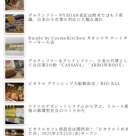
グルテンフリーやVEGAN表記は欧米ではもう常
識。日本の小売業の対応に大幅な遅れ
Biople by CosmeKitchen タカシマヤ ゲートタ
ワーモール店
グルテンフリー＆グレインフリー。小麦の代替とし
て注目第3の粉「CASSAVA」「ARROWROOT」
ビオラル グランシップ大船駅前店 / BIO-RAL
ドイツのデポジットシステムから学ぶ、リユース重
視の循環型社会のつくりかた
ビオラルカフェ併設店は関西初！「ビオラルうめき
た店」2025年3月21日(金)オープン