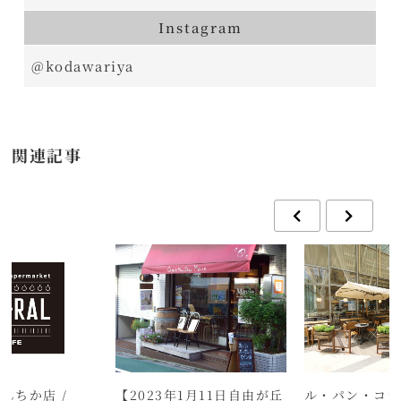
Instagram
@kodawariya
関連記事
んちか店 /
【2023年1月11日自由が丘
ル・パン・コテ