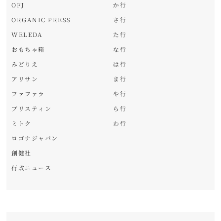
OFJ
か行
ORGANIC PRESS
さ行
WELEDA
た行
おもちゃ箱
な行
みどりえ
は行
アリサン
ま行
ファファラ
や行
プリスティン
ら行
ミトク
わ行
ロゴナジャパン
創健社
行政ニュース