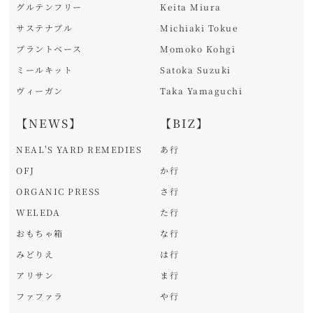
グルテンフリー
Keita Miura
サステナブル
Michiaki Tokue
プラントベース
Momoko Kohgi
ミールキット
Satoka Suzuki
ヴィーガン
Taka Yamaguchi
【NEWS】
【BIZ】
NEAL'S YARD REMEDIES
あ行
OFJ
か行
ORGANIC PRESS
さ行
WELEDA
た行
おもちゃ箱
な行
みどりえ
は行
アリサン
ま行
ファファラ
や行