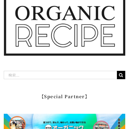
検
索
…
【Special Partner】