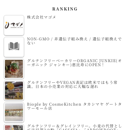
RANKING
株式会社マゴメ
NON-GMO / 非遺伝子組み換え / 遺伝子組換えで
ない
グルテンフリーベーカリーORGANIC JUNKIE(オ
ーガニック ジャンキー)恵比寿にOPEN！
グルテンフリーやVEGAN表記は欧米ではもう常
識。日本の小売業の対応に大幅な遅れ
Biople by CosmeKitchen タカシマヤ ゲートタ
ワーモール店
グルテンフリー＆グレインフリー。小麦の代替とし
て注目第3の粉「CASSAVA」「ARROWROOT」