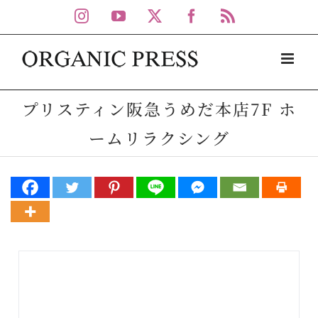
Skip
Instagram
YouTube
X
Facebook
Rss
to
content
プリスティン阪急うめだ本店7F ホ
ームリラクシング