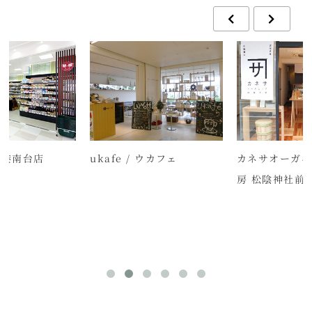
 港南台店
ukafe / ウカフェ
カネサオーガニ
房 松陰神社前