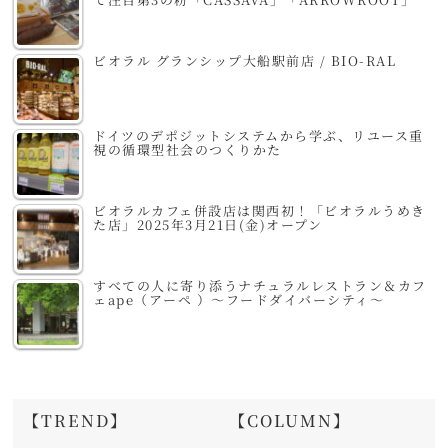
ビオラル グランシップ大船駅前店 / BIO-RAL
ドイツのデポジットシステムから学ぶ、リユース重
視の循環型社会のつくりかた
ビオラルカフェ併設店は関西初！「ビオラルうめき
た店」2025年3月21日(金)オープン
すべての人に寄り添うナチュラルレストラン＆カフ
ェape（アーペ ）～フードダイバーシティ～
【TREND】
【COLUMN】