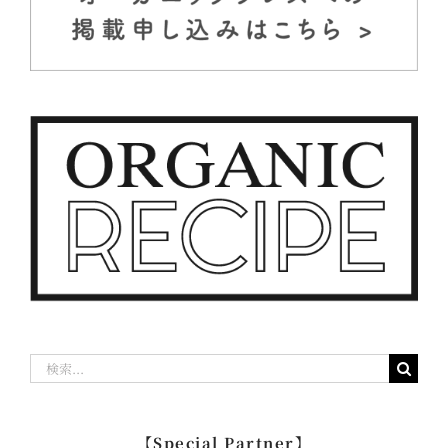
検
索
…
【Special Partner】