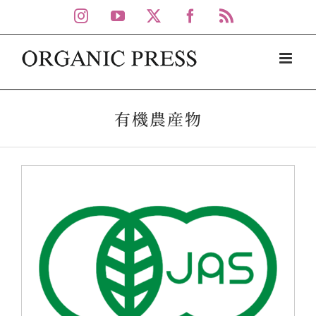
Skip
Instagram
YouTube
X
Facebook
Rss
to
content
有機農産物