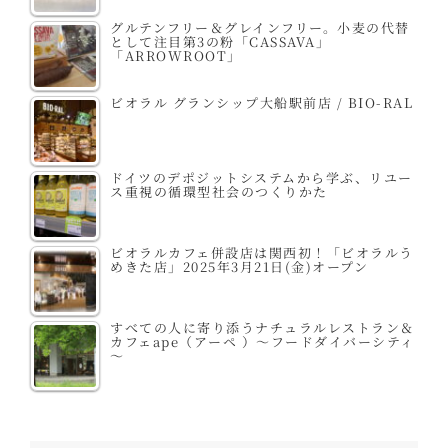
グルテンフリー＆グレインフリー。小麦の代替
として注目第3の粉「CASSAVA」
「ARROWROOT」
ビオラル グランシップ大船駅前店 / BIO-RAL
ドイツのデポジットシステムから学ぶ、リユー
ス重視の循環型社会のつくりかた
ビオラルカフェ併設店は関西初！「ビオラルう
めきた店」2025年3月21日(金)オープン
すべての人に寄り添うナチュラルレストラン＆
カフェape（アーペ ）～フードダイバーシティ
～