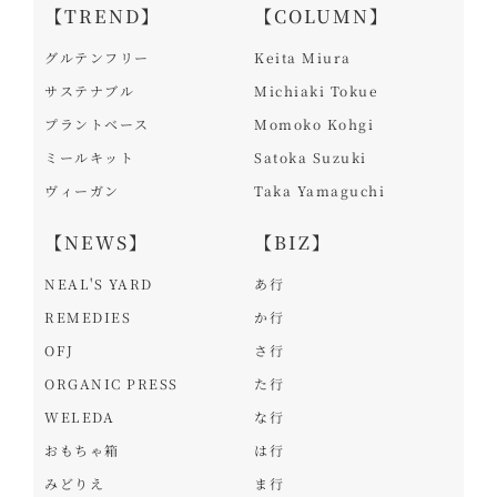
【TREND】
【COLUMN】
グルテンフリー
Keita Miura
サステナブル
Michiaki Tokue
プラントベース
Momoko Kohgi
ミールキット
Satoka Suzuki
ヴィーガン
Taka Yamaguchi
【NEWS】
【BIZ】
NEAL'S YARD
あ行
REMEDIES
か行
OFJ
さ行
ORGANIC PRESS
た行
WELEDA
な行
おもちゃ箱
は行
みどりえ
ま行