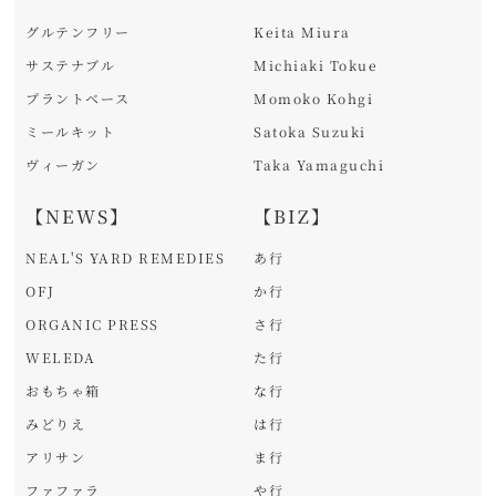
グルテンフリー
Keita Miura
サステナブル
Michiaki Tokue
プラントベース
Momoko Kohgi
ミールキット
Satoka Suzuki
ヴィーガン
Taka Yamaguchi
【NEWS】
【BIZ】
NEAL'S YARD REMEDIES
あ行
OFJ
か行
ORGANIC PRESS
さ行
WELEDA
た行
おもちゃ箱
な行
みどりえ
は行
アリサン
ま行
ファファラ
や行