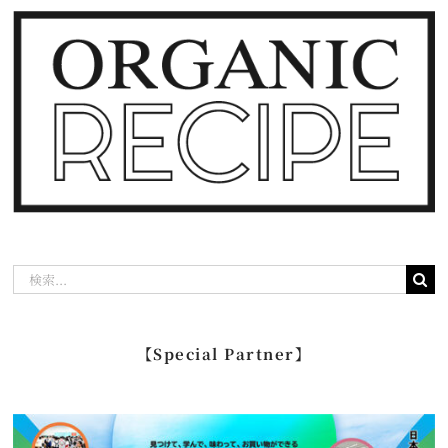
検
索
…
【Special Partner】