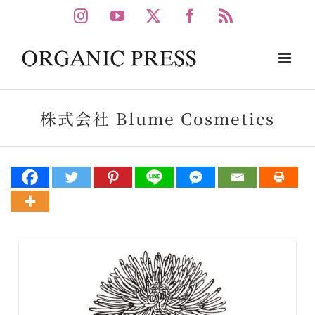
Skip
Instagram
YouTube
X
Facebook
Rss
to
content
株式会社 Blume Cosmetics