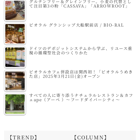
グルテンフリー＆グレインフリー。小麦の代替とし
て注目第3の粉「CASSAVA」「ARROWROOT」
ビオラル グランシップ大船駅前店 / BIO-RAL
ドイツのデポジットシステムから学ぶ、リユース重
視の循環型社会のつくりかた
ビオラルカフェ併設店は関西初！「ビオラルうめき
た店」2025年3月21日(金)オープン
すべての人に寄り添うナチュラルレストラン＆カフ
ェape（アーペ ）～フードダイバーシティ～
【TREND】
【COLUMN】