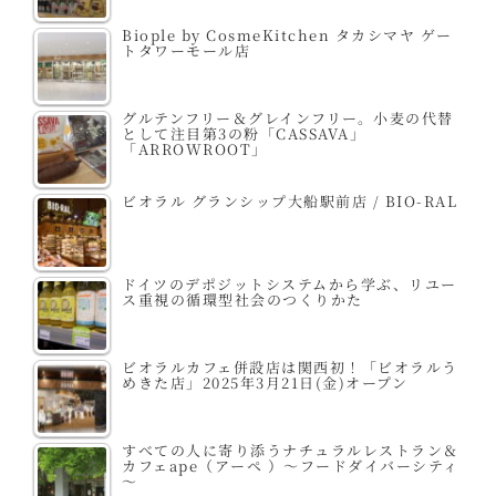
Biople by CosmeKitchen タカシマヤ ゲー
トタワーモール店
グルテンフリー＆グレインフリー。小麦の代替
として注目第3の粉「CASSAVA」
「ARROWROOT」
ビオラル グランシップ大船駅前店 / BIO-RAL
ドイツのデポジットシステムから学ぶ、リユー
ス重視の循環型社会のつくりかた
ビオラルカフェ併設店は関西初！「ビオラルう
めきた店」2025年3月21日(金)オープン
すべての人に寄り添うナチュラルレストラン＆
カフェape（アーペ ）～フードダイバーシティ
～