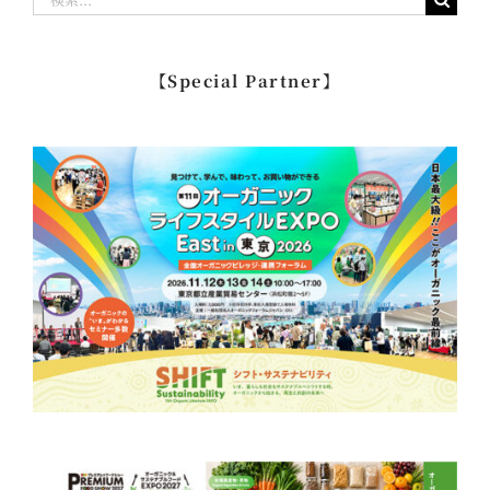
索
…
【Special Partner】