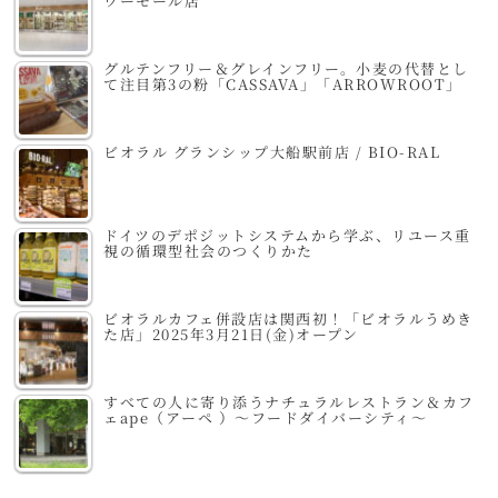
ワーモール店
グルテンフリー＆グレインフリー。小麦の代替とし
て注目第3の粉「CASSAVA」「ARROWROOT」
ビオラル グランシップ大船駅前店 / BIO-RAL
ドイツのデポジットシステムから学ぶ、リユース重
視の循環型社会のつくりかた
ビオラルカフェ併設店は関西初！「ビオラルうめき
た店」2025年3月21日(金)オープン
すべての人に寄り添うナチュラルレストラン＆カフ
ェape（アーペ ）～フードダイバーシティ～