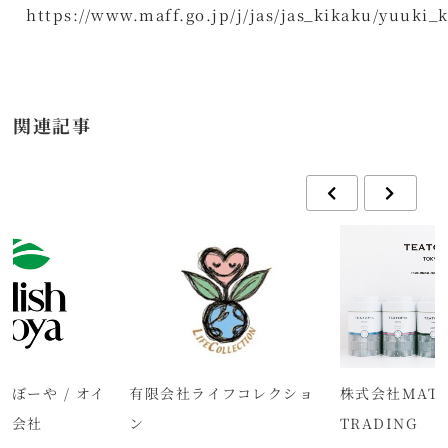
https://www.maff.go.jp/j/jas/jas_kikaku/yuuki_
関連記事
ぼーや / オイ
有限会社ライフコレクショ
株式会社MATC
式会社
ン
TRADING