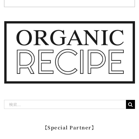
検
索
…
【Special Partner】